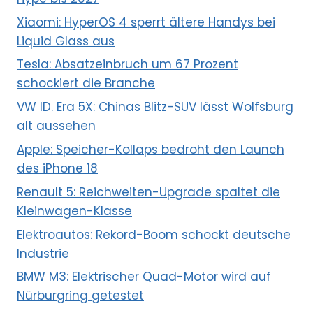
Xiaomi: HyperOS 4 sperrt ältere Handys bei
Liquid Glass aus
Tesla: Absatzeinbruch um 67 Prozent
schockiert die Branche
VW ID. Era 5X: Chinas Blitz-SUV lässt Wolfsburg
alt aussehen
Apple: Speicher-Kollaps bedroht den Launch
des iPhone 18
Renault 5: Reichweiten-Upgrade spaltet die
Kleinwagen-Klasse
Elektroautos: Rekord-Boom schockt deutsche
Industrie
BMW M3: Elektrischer Quad-Motor wird auf
Nürburgring getestet