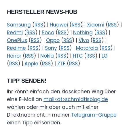
HERSTELLER NEWS-HUB
Samsung
(
RSS
) |
Huawei
(
RSS
) |
Xiaomi
(
RSS
) |
Redmi
(
RSS
) |
Poco
(
RSS
) |
Nothing
(
RSS
) |
OnePlus
(
RSS
) |
Oppo
(
RSS
) |
Vivo
(
RSS
) |
Realme
(
RSS
) |
Sony
(
RSS
) |
Motorola
(
RSS
) |
Honor
(
RSS
) |
Nokia
(
RSS
) |
HTC
(
RSS
) |
LG
(
RSS
) |
Apple
(
RSS
) |
ZTE
(
RSS
)
TIPP SENDEN!
Ihr könnt einfach den klassischen Weg über
eine E-Mail an
mail<at>schmidtisblog.de
wählen oder mir aber auch mit einer
Direktnachricht in meiner
Telegram-Gruppe
einen Tipp einsenden.