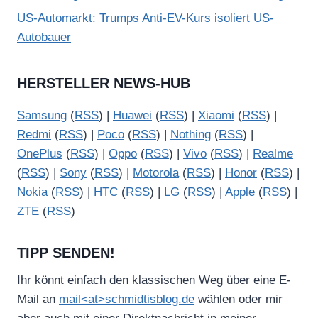
US-Automarkt: Trumps Anti-EV-Kurs isoliert US-
Autobauer
HERSTELLER NEWS-HUB
Samsung
(
RSS
) |
Huawei
(
RSS
) |
Xiaomi
(
RSS
) |
Redmi
(
RSS
) |
Poco
(
RSS
) |
Nothing
(
RSS
) |
OnePlus
(
RSS
) |
Oppo
(
RSS
) |
Vivo
(
RSS
) |
Realme
(
RSS
) |
Sony
(
RSS
) |
Motorola
(
RSS
) |
Honor
(
RSS
) |
Nokia
(
RSS
) |
HTC
(
RSS
) |
LG
(
RSS
) |
Apple
(
RSS
) |
ZTE
(
RSS
)
TIPP SENDEN!
Ihr könnt einfach den klassischen Weg über eine E-
Mail an
mail<at>schmidtisblog.de
wählen oder mir