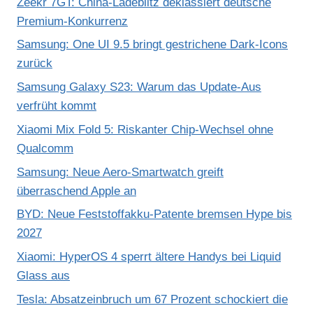
Zeekr 7GT: China-Ladeblitz deklassiert deutsche
Premium-Konkurrenz
Samsung: One UI 9.5 bringt gestrichene Dark-Icons
zurück
Samsung Galaxy S23: Warum das Update-Aus
verfrüht kommt
Xiaomi Mix Fold 5: Riskanter Chip-Wechsel ohne
Qualcomm
Samsung: Neue Aero-Smartwatch greift
überraschend Apple an
BYD: Neue Feststoffakku-Patente bremsen Hype bis
2027
Xiaomi: HyperOS 4 sperrt ältere Handys bei Liquid
Glass aus
Tesla: Absatzeinbruch um 67 Prozent schockiert die