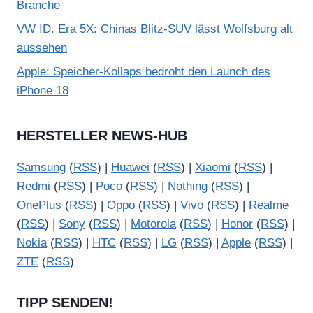
Branche
VW ID. Era 5X: Chinas Blitz-SUV lässt Wolfsburg alt
aussehen
Apple: Speicher-Kollaps bedroht den Launch des
iPhone 18
HERSTELLER NEWS-HUB
Samsung
(
RSS
) |
Huawei
(
RSS
) |
Xiaomi
(
RSS
) |
Redmi
(
RSS
) |
Poco
(
RSS
) |
Nothing
(
RSS
) |
OnePlus
(
RSS
) |
Oppo
(
RSS
) |
Vivo
(
RSS
) |
Realme
(
RSS
) |
Sony
(
RSS
) |
Motorola
(
RSS
) |
Honor
(
RSS
) |
Nokia
(
RSS
) |
HTC
(
RSS
) |
LG
(
RSS
) |
Apple
(
RSS
) |
ZTE
(
RSS
)
TIPP SENDEN!