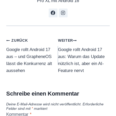
Pro XL mit Android 16
Beitragsnavigation
ZURÜCK
WEITER
Google rollt Android 17
Google rollt Android 17
aus – und GrapheneOS
aus: Warum das Update
lässt die Konkurrenz alt
nützlich ist, aber ein AI-
aussehen
Feature nervt
Schreibe einen Kommentar
Deine E-Mail-Adresse wird nicht veröffentlicht.
Erforderliche
Felder sind mit
*
markiert
Kommentar
*