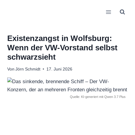
Zum
Inhalt
springen
Existenzangst in Wolfsburg:
Wenn der VW-Vorstand selbst
schwarzsieht
Von
Jörn Schmidt
17. Juni 2026
Quelle: KI-generiert mit Qwen 3.7 Plus