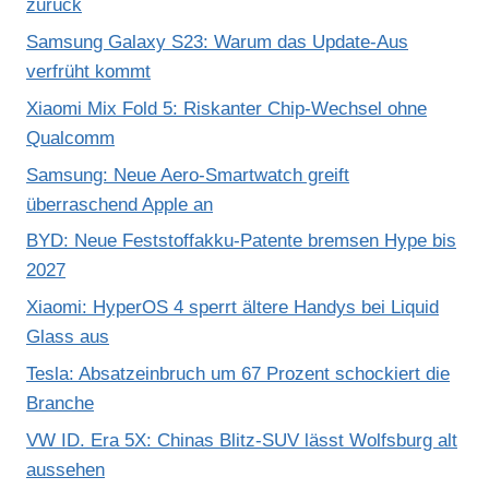
zurück
Samsung Galaxy S23: Warum das Update-Aus
verfrüht kommt
Xiaomi Mix Fold 5: Riskanter Chip-Wechsel ohne
Qualcomm
Samsung: Neue Aero-Smartwatch greift
überraschend Apple an
BYD: Neue Feststoffakku-Patente bremsen Hype bis
2027
Xiaomi: HyperOS 4 sperrt ältere Handys bei Liquid
Glass aus
Tesla: Absatzeinbruch um 67 Prozent schockiert die
Branche
VW ID. Era 5X: Chinas Blitz-SUV lässt Wolfsburg alt
aussehen