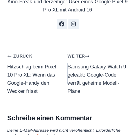
Kino-Freak und derzeitiger User eines Google Pixel 9
Pro XL mit Android 16
Beitragsnavigation
ZURÜCK
WEITER
Hitzschlag beim Pixel
Samsung Galaxy Watch 9
10 Pro XL: Wenn das
geleakt: Google-Code
Google-Handy den
verrät geheime Modell-
Wecker frisst
Pläne
Schreibe einen Kommentar
Deine E-Mail-Adresse wird nicht veröffentlicht.
Erforderliche