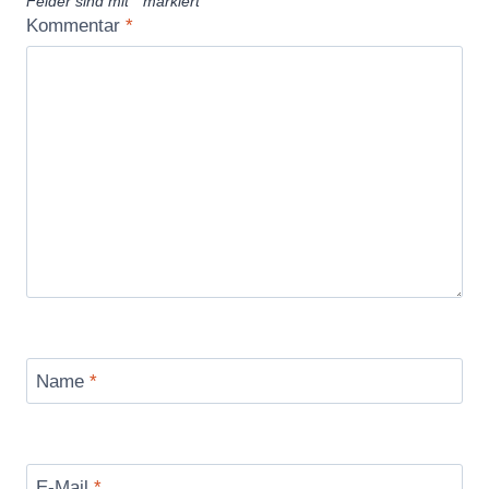
Felder sind mit
*
markiert
Kommentar
*
Name
*
E-Mail
*