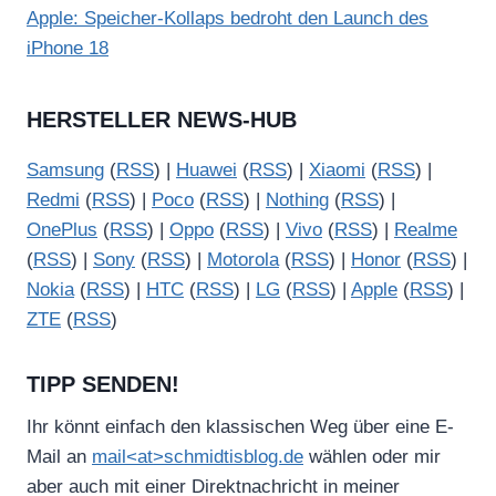
Apple: Speicher-Kollaps bedroht den Launch des
iPhone 18
HERSTELLER NEWS-HUB
Samsung
(
RSS
) |
Huawei
(
RSS
) |
Xiaomi
(
RSS
) |
Redmi
(
RSS
) |
Poco
(
RSS
) |
Nothing
(
RSS
) |
OnePlus
(
RSS
) |
Oppo
(
RSS
) |
Vivo
(
RSS
) |
Realme
(
RSS
) |
Sony
(
RSS
) |
Motorola
(
RSS
) |
Honor
(
RSS
) |
Nokia
(
RSS
) |
HTC
(
RSS
) |
LG
(
RSS
) |
Apple
(
RSS
) |
ZTE
(
RSS
)
TIPP SENDEN!
Ihr könnt einfach den klassischen Weg über eine E-
Mail an
mail<at>schmidtisblog.de
wählen oder mir
aber auch mit einer Direktnachricht in meiner