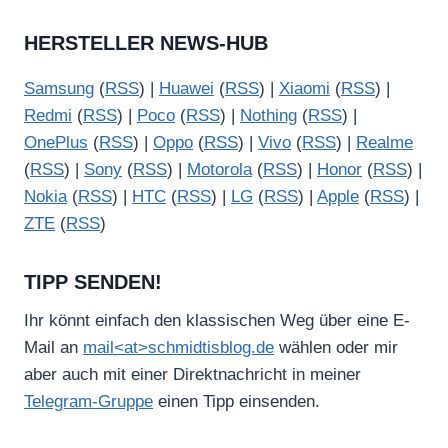
HERSTELLER NEWS-HUB
Samsung
(
RSS
) |
Huawei
(
RSS
) |
Xiaomi
(
RSS
) |
Redmi
(
RSS
) |
Poco
(
RSS
) |
Nothing
(
RSS
) |
OnePlus
(
RSS
) |
Oppo
(
RSS
) |
Vivo
(
RSS
) |
Realme
(
RSS
) |
Sony
(
RSS
) |
Motorola
(
RSS
) |
Honor
(
RSS
) |
Nokia
(
RSS
) |
HTC
(
RSS
) |
LG
(
RSS
) |
Apple
(
RSS
) |
ZTE
(
RSS
)
TIPP SENDEN!
Ihr könnt einfach den klassischen Weg über eine E-
Mail an
mail<at>schmidtisblog.de
wählen oder mir
aber auch mit einer Direktnachricht in meiner
Telegram-Gruppe
einen Tipp einsenden.