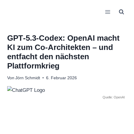
Zum
Inhalt
springen
GPT‑5.3‑Codex: OpenAI macht
KI zum Co‑Architekten – und
entfacht den nächsten
Plattformkrieg
Von
Jörn Schmidt
6. Februar 2026
Quelle: OpenAI