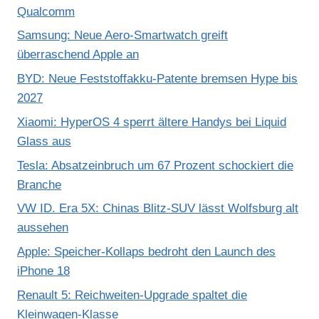
Qualcomm
Samsung: Neue Aero-Smartwatch greift
überraschend Apple an
BYD: Neue Feststoffakku-Patente bremsen Hype bis
2027
Xiaomi: HyperOS 4 sperrt ältere Handys bei Liquid
Glass aus
Tesla: Absatzeinbruch um 67 Prozent schockiert die
Branche
VW ID. Era 5X: Chinas Blitz-SUV lässt Wolfsburg alt
aussehen
Apple: Speicher-Kollaps bedroht den Launch des
iPhone 18
Renault 5: Reichweiten-Upgrade spaltet die
Kleinwagen-Klasse