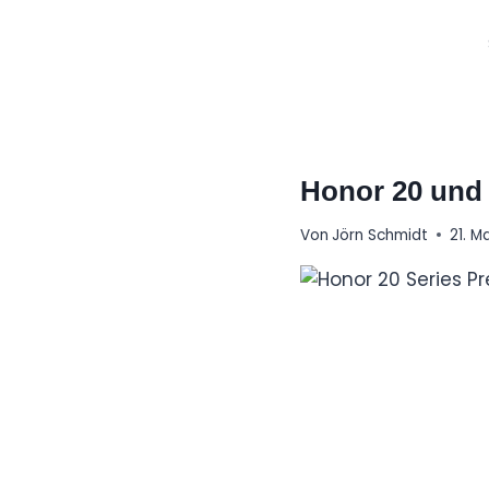
Zum
Inhalt
springen
Honor 20 und H
Von
Jörn Schmidt
21. M