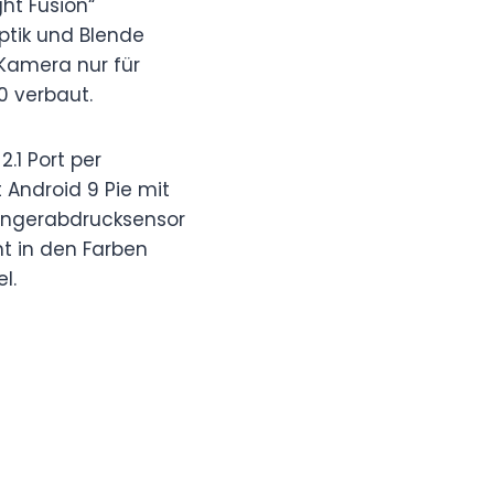
ght Fusion“
ptik und Blende
-Kamera nur für
0 verbaut.
.1 Port per
 Android 9 Pie mit
 Fingerabdrucksensor
 in den Farben
l.