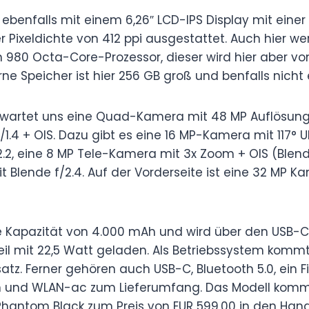
 ebenfalls mit einem 6,26″ LCD-IPS Display mit einer
er Pixeldichte von 412 ppi ausgestattet. Auch hier we
rin 980 Octa-Core-Prozessor, dieser wird hier aber v
erne Speicher ist hier 256 GB groß und benfalls nicht 
erwartet uns eine Quad-Kamera mit 48 MP Auflösung
1.4 + OIS. Dazu gibt es eine 16 MP-Kamera mit 117° U
2.2, eine 8 MP Tele-Kamera mit 3x Zoom + OIS (Blend
t Blende f/2.4. Auf der Vorderseite ist eine 32 MP 
ne Kapazität von 4.000 mAh und wird über den USB-C 2
l mit 22,5 Watt geladen. Als Betriebssystem kommt
nsatz. Ferner gehören auch USB-C, Bluetooth 5.0, ein
und WLAN-ac zum Lieferumfang. Das Modell kommt
hantom Black zum Preis von EUR 599,00 in den Hand