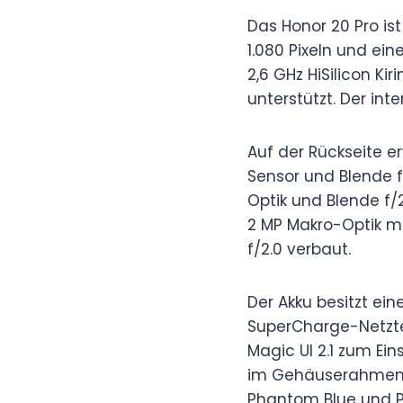
Das Honor 20 Pro ist
1.080 Pixeln und ein
2,6 GHz HiSilicon Ki
unterstützt. Der int
Auf der Rückseite 
Sensor und Blende f/
Optik und Blende f/
2 MP Makro-Optik mi
f/2.0 verbaut.
Der Akku besitzt ei
SuperCharge-Netztei
Magic UI 2.1 zum Ei
im Gehäuserahmen 
Phantom Blue und P