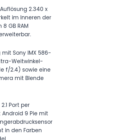
 Auflösung 2.340 x
rkelt im Inneren der
on 8 GB RAM
erweiterbar.
 mit Sony IMX 586-
ltra-Weitwinkel-
e f/2.4) sowie eine
Kamera mit Blende
.1 Port per
 Android 9 Pie mit
 Fingerabdrucksensor
 in den Farben
el.