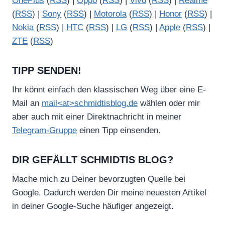
OnePlus
(
RSS
) |
Oppo
(
RSS
) |
Vivo
(
RSS
) |
Realme
(
RSS
) |
Sony
(
RSS
) |
Motorola
(
RSS
) |
Honor
(
RSS
) |
Nokia
(
RSS
) |
HTC
(
RSS
) |
LG
(
RSS
) |
Apple
(
RSS
) |
ZTE
(
RSS
)
TIPP SENDEN!
Ihr könnt einfach den klassischen Weg über eine E-
Mail an
mail<at>schmidtisblog.de
wählen oder mir
aber auch mit einer Direktnachricht in meiner
Telegram-Gruppe
einen Tipp einsenden.
DIR GEFÄLLT SCHMIDTIS BLOG?
Mache mich zu Deiner bevorzugten Quelle bei
Google. Dadurch werden Dir meine neuesten Artikel
in deiner Google-Suche häufiger angezeigt.