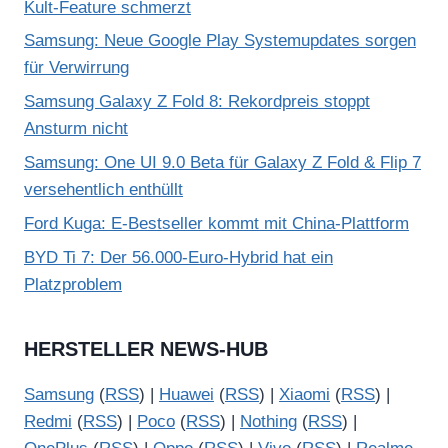
Kult-Feature schmerzt
Samsung: Neue Google Play Systemupdates sorgen
für Verwirrung
Samsung Galaxy Z Fold 8: Rekordpreis stoppt
Ansturm nicht
Samsung: One UI 9.0 Beta für Galaxy Z Fold & Flip 7
versehentlich enthüllt
Ford Kuga: E-Bestseller kommt mit China-Plattform
BYD Ti 7: Der 56.000-Euro-Hybrid hat ein
Platzproblem
HERSTELLER NEWS-HUB
Samsung
(
RSS
) |
Huawei
(
RSS
) |
Xiaomi
(
RSS
) |
Redmi
(
RSS
) |
Poco
(
RSS
) |
Nothing
(
RSS
) |