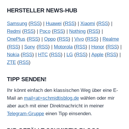
HERSTELLER NEWS-HUB
Samsung
(
RSS
) |
Huawei
(
RSS
) |
Xiaomi
(
RSS
) |
Redmi
(
RSS
) |
Poco
(
RSS
) |
Nothing
(
RSS
) |
OnePlus
(
RSS
) |
Oppo
(
RSS
) |
Vivo
(
RSS
) |
Realme
(
RSS
) |
Sony
(
RSS
) |
Motorola
(
RSS
) |
Honor
(
RSS
) |
Nokia
(
RSS
) |
HTC
(
RSS
) |
LG
(
RSS
) |
Apple
(
RSS
) |
ZTE
(
RSS
)
TIPP SENDEN!
Ihr könnt einfach den klassischen Weg über eine E-
Mail an
mail<at>schmidtisblog.de
wählen oder mir
aber auch mit einer Direktnachricht in meiner
Telegram-Gruppe
einen Tipp einsenden.