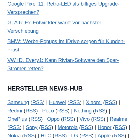
Google Pixel 11: Retro-LED als billiges Upgrade-
Versprechen?
GTA 6: Ex-Entwickler warnt vor nächster
Verschiebung
BMW: Werbe-Popups im iDrive sorgen für Kunden-
Frust
VW ID. Every1: Kann Rivian-Software den Spar-
Stromer retten?
HERSTELLER NEWS-HUB
Samsung
(
RSS
) |
Huawei
(
RSS
) |
Xiaomi
(
RSS
) |
Redmi
(
RSS
) |
Poco
(
RSS
) |
Nothing
(
RSS
) |
OnePlus
(
RSS
) |
Oppo
(
RSS
) |
Vivo
(
RSS
) |
Realme
(
RSS
) |
Sony
(
RSS
) |
Motorola
(
RSS
) |
Honor
(
RSS
) |
Nokia
(
RSS
) |
HTC
(
RSS
) |
LG
(
RSS
) |
Apple
(
RSS
) |