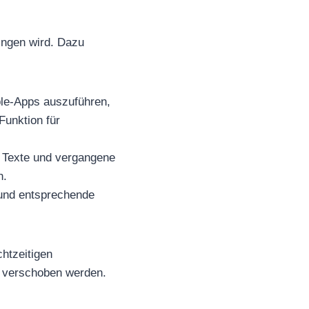
ringen wird. Dazu
pple-Apps auszuführen,
Funktion für
e Texte und vergangene
n.
 und entsprechende
chtzeitigen
5 verschoben werden.