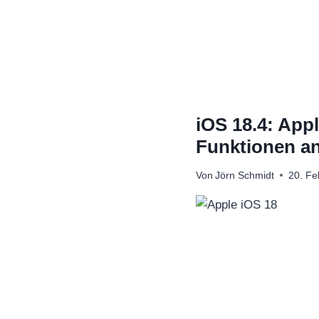
Zum
Inhalt
springen
iOS 18.4: App
Funktionen a
Von
Jörn Schmidt
20. Fe