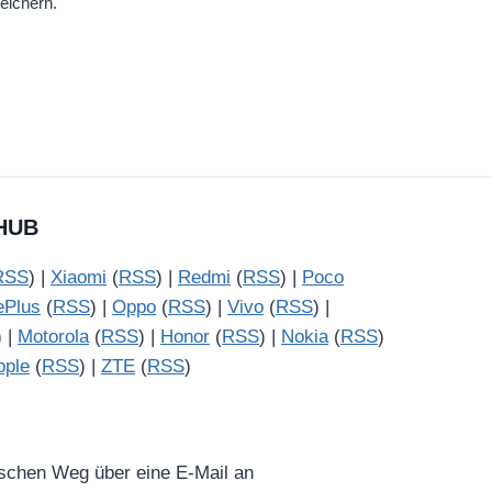
eichern.
HUB
RSS
) |
Xiaomi
(
RSS
) |
Redmi
(
RSS
) |
Poco
ePlus
(
RSS
) |
Oppo
(
RSS
) |
Vivo
(
RSS
) |
) |
Motorola
(
RSS
) |
Honor
(
RSS
) |
Nokia
(
RSS
)
pple
(
RSS
) |
ZTE
(
RSS
)
ischen Weg über eine E-Mail an