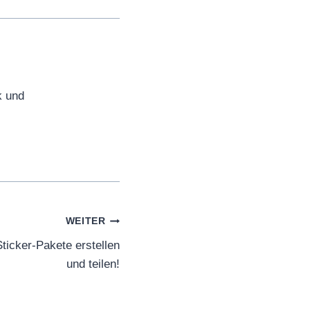
k und
WEITER
icker-Pakete erstellen
und teilen!