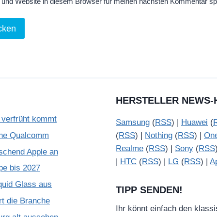
und Website in diesem Browser für meinen nächsten Kommentar sp
HERSTELLER NEWS-
verfrüht kommt
Samsung
(
RSS
) |
Huawei
(
ohne Qualcomm
(
RSS
) |
Nothing
(
RSS
) |
On
Realme
(
RSS
) |
Sony
(
RSS
schend Apple an
|
HTC
(
RSS
) |
LG
(
RSS
) |
A
pe bis 2027
quid Glass aus
TIPP SENDEN!
rt die Branche
Ihr könnt einfach den klass