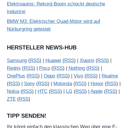
Elektroautos: Rekord-Boom schockt deutsche
Industrie
BMW M3: Elektrischer Quad-Motor wird auf
Nürburgring getestet
HERSTELLER NEWS-HUB
Samsung
(
RSS
) |
Huawei
(
RSS
) |
Xiaomi
(
RSS
) |
Redmi
(
RSS
) |
Poco
(
RSS
) |
Nothing
(
RSS
) |
OnePlus
(
RSS
) |
Oppo
(
RSS
) |
Vivo
(
RSS
) |
Realme
(
RSS
) |
Sony
(
RSS
) |
Motorola
(
RSS
) |
Honor
(
RSS
) |
Nokia
(
RSS
) |
HTC
(
RSS
) |
LG
(
RSS
) |
Apple
(
RSS
) |
ZTE
(
RSS
)
TIPP SENDEN!
Ihr könnt einfach den klassischen Weg über eine E-