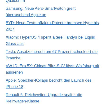
Qualcomm
Samsung: Neue Aero-Smartwatch greift
überraschend Apple an
BYD: Neue Feststoffakku-Patente bremsen Hype bis
2027
Xiaomi: HyperOS 4 sperrt ältere Handys bei Liquid
Glass aus
Tesla: Absatzeinbruch um 67 Prozent schockiert die
Branche
VW ID. Era 5X: Chinas Blitz-SUV lässt Wolfsburg alt
aussehen
Apple: Speicher-Kollaps bedroht den Launch des
iPhone 18
Renault 5: Reichweiten-Upgrade spaltet die
Kleinwagen-Klasse