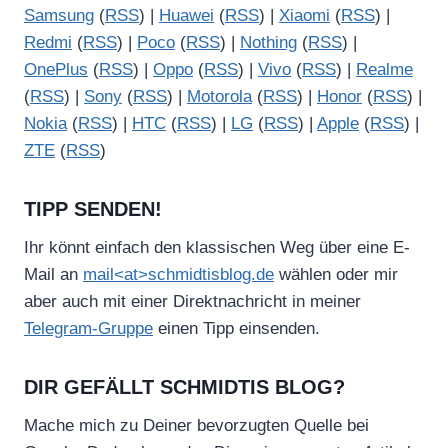
Samsung
(
RSS
) |
Huawei
(
RSS
) |
Xiaomi
(
RSS
) |
Redmi
(
RSS
) |
Poco
(
RSS
) |
Nothing
(
RSS
) |
OnePlus
(
RSS
) |
Oppo
(
RSS
) |
Vivo
(
RSS
) |
Realme
(
RSS
) |
Sony
(
RSS
) |
Motorola
(
RSS
) |
Honor
(
RSS
) |
Nokia
(
RSS
) |
HTC
(
RSS
) |
LG
(
RSS
) |
Apple
(
RSS
) |
ZTE
(
RSS
)
TIPP SENDEN!
Ihr könnt einfach den klassischen Weg über eine E-
Mail an
mail<at>schmidtisblog.de
wählen oder mir
aber auch mit einer Direktnachricht in meiner
Telegram-Gruppe
einen Tipp einsenden.
DIR GEFÄLLT SCHMIDTIS BLOG?
Mache mich zu Deiner bevorzugten Quelle bei