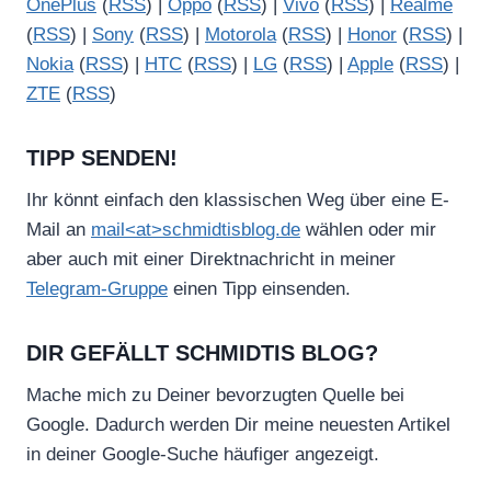
OnePlus
(
RSS
) |
Oppo
(
RSS
) |
Vivo
(
RSS
) |
Realme
(
RSS
) |
Sony
(
RSS
) |
Motorola
(
RSS
) |
Honor
(
RSS
) |
Nokia
(
RSS
) |
HTC
(
RSS
) |
LG
(
RSS
) |
Apple
(
RSS
) |
ZTE
(
RSS
)
TIPP SENDEN!
Ihr könnt einfach den klassischen Weg über eine E-
Mail an
mail<at>schmidtisblog.de
wählen oder mir
aber auch mit einer Direktnachricht in meiner
Telegram-Gruppe
einen Tipp einsenden.
DIR GEFÄLLT SCHMIDTIS BLOG?
Mache mich zu Deiner bevorzugten Quelle bei
Google. Dadurch werden Dir meine neuesten Artikel
in deiner Google-Suche häufiger angezeigt.