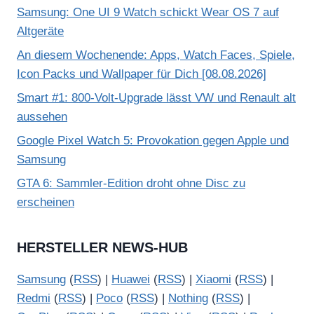
Samsung: One UI 9 Watch schickt Wear OS 7 auf
Altgeräte
An diesem Wochenende: Apps, Watch Faces, Spiele,
Icon Packs und Wallpaper für Dich [08.08.2026]
Smart #1: 800-Volt-Upgrade lässt VW und Renault alt
aussehen
Google Pixel Watch 5: Provokation gegen Apple und
Samsung
GTA 6: Sammler-Edition droht ohne Disc zu
erscheinen
HERSTELLER NEWS-HUB
Samsung
(
RSS
) |
Huawei
(
RSS
) |
Xiaomi
(
RSS
) |
Redmi
(
RSS
) |
Poco
(
RSS
) |
Nothing
(
RSS
) |