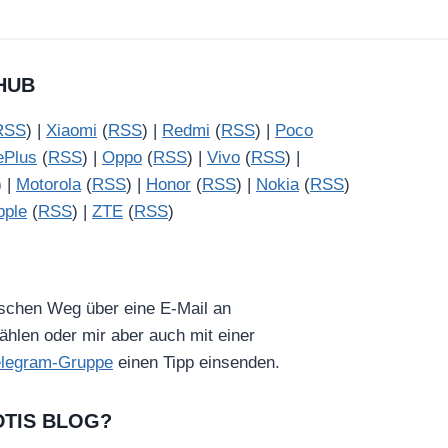
HUB
RSS
) |
Xiaomi
(
RSS
) |
Redmi
(
RSS
) |
Poco
ePlus
(
RSS
) |
Oppo
(
RSS
) |
Vivo
(
RSS
) |
) |
Motorola
(
RSS
) |
Honor
(
RSS
) |
Nokia
(
RSS
)
pple
(
RSS
) |
ZTE
(
RSS
)
ischen Weg über eine E-Mail an
hlen oder mir aber auch mit einer
elegram-Gruppe
einen Tipp einsenden.
DTIS BLOG?