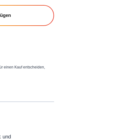
fügen
 für einen Kauf entscheiden,
k und