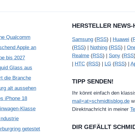
HERSTELLER NEWS-
ohne Qualcomm
Samsung
(
RSS
) |
Huawei
(
schend Apple an
(
RSS
) |
Nothing
(
RSS
) |
On
Realme
(
RSS
) |
Sony
(
RSS
pe bis 2027
|
HTC
(
RSS
) |
LG
(
RSS
) |
A
quid Glass aus
rt die Branche
TIPP SENDEN!
urg alt aussehen
Ihr könnt einfach den klass
es iPhone 18
mail<at>schmidtisblog.de
wä
leinwagen-Klasse
Direktnachricht in meiner
T
ndustrie
DIR GEFÄLLT SCHMI
burgring getestet