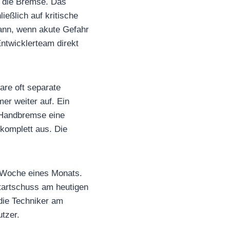
uf die Bremse. Das
ießlich auf kritische
dann, wenn akute Gefahr
ntwicklerteam direkt
are oft separate
er weiter auf. Ein
 Handbremse eine
 komplett aus. Die
le Woche eines Monats.
Startschuss am heutigen
 die Techniker am
tzer.