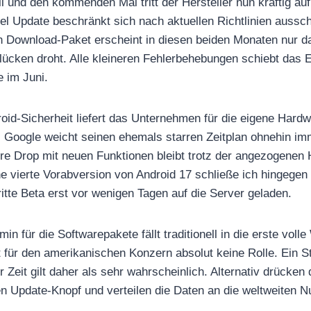
il und den kommenden Mai tritt der Hersteller nun kräftig a
l Update beschränkt sich nach aktuellen Richtlinien ausschl
n Download-Paket erscheint in diesen beiden Monaten nur 
cken droht. Alle kleineren Fehlerbehebungen schiebt das E
 im Juni.
roid-Sicherheit liefert das Unternehmen für die eigene Hardw
Google weicht seinen ehemals starren Zeitplan ohnehin imm
re Drop mit neuen Funktionen bleibt trotz der angezogenen
ne vierte Vorabversion von Android 17 schließe ich hingegen
itte Beta erst vor wenigen Tagen auf die Server geladen.
in für die Softwarepakete fällt traditionell in die erste vol
 für den amerikanischen Konzern absolut keine Rolle. Ein 
Zeit gilt daher als sehr wahrscheinlich. Alternativ drücken
n Update-Knopf und verteilen die Daten an die weltweiten Nu