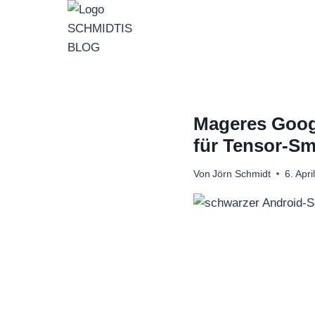
Zum
Inhalt
springen
Mageres Googl
für Tensor-Sm
Von
Jörn Schmidt
6. Apri