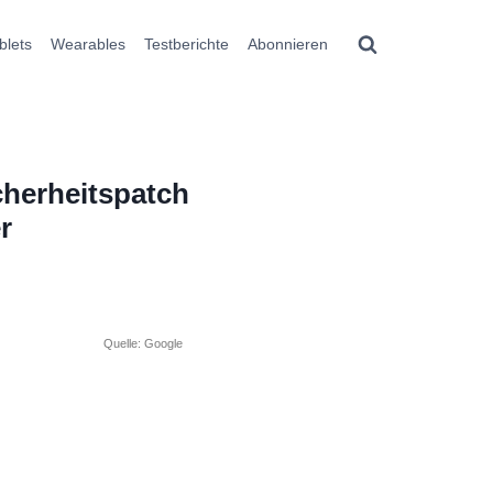
blets
Wearables
Testberichte
Abonnieren
cherheitspatch
r
Quelle: Google