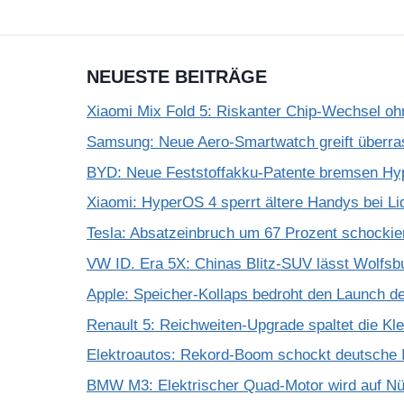
NEUESTE BEITRÄGE
Xiaomi Mix Fold 5: Riskanter Chip-Wechsel 
Samsung: Neue Aero-Smartwatch greift überra
BYD: Neue Feststoffakku-Patente bremsen Hy
Xiaomi: HyperOS 4 sperrt ältere Handys bei Li
Tesla: Absatzeinbruch um 67 Prozent schockie
VW ID. Era 5X: Chinas Blitz-SUV lässt Wolfsb
Apple: Speicher-Kollaps bedroht den Launch d
Renault 5: Reichweiten-Upgrade spaltet die K
Elektroautos: Rekord-Boom schockt deutsche I
BMW M3: Elektrischer Quad-Motor wird auf Nür