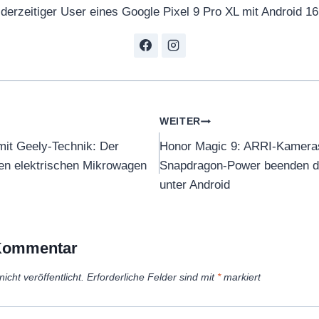
derzeitiger User eines Google Pixel 9 Pro XL mit Android 16
tion
WEITER
mit Geely-Technik: Der
Honor Magic 9: ARRI-Kamera
den elektrischen Mikrowagen
Snapdragon-Power beenden d
unter Android
 Kommentar
icht veröffentlicht.
Erforderliche Felder sind mit
*
markiert