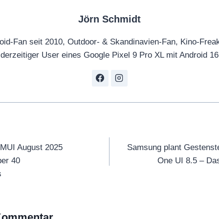
Jörn Schmidt
oid-Fan seit 2010, Outdoor- & Skandinavien-Fan, Kino-Frea
derzeitiger User eines Google Pixel 9 Pro XL mit Android 16
tion
 EMUI August 2025
Samsung plant Gestenste
ber 40
One UI 8.5 – Das
s
 Kommentar