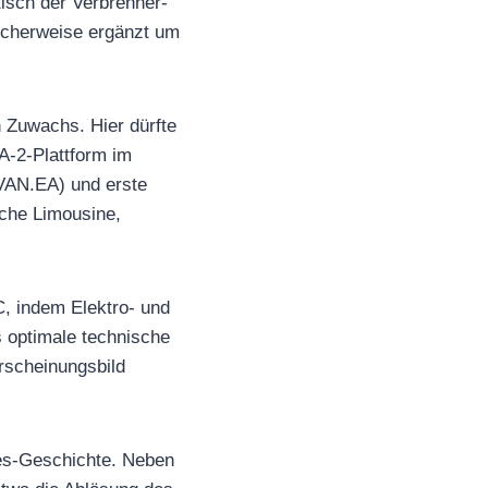
tisch der Verbrenner-
icherweise ergänzt um
 Zuwachs. Hier dürfte
A-2-Plattform im
VAN.EA) und erste
iche Limousine,
C, indem Elektro- und
s optimale technische
rscheinungsbild
des-Geschichte. Neben