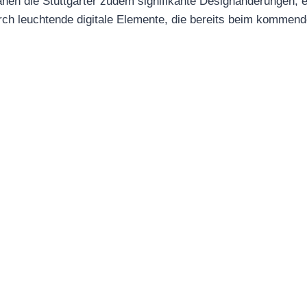
nen die Stuttgarter zudem signifikante Designänderungen, 
urch leuchtende digitale Elemente, die bereits beim kommen