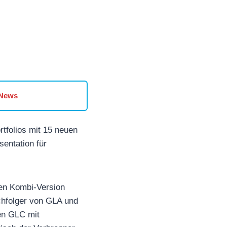
 News
tfolios mit 15 neuen
sentation für
sen Kombi-Version
chfolger von GLA und
uen GLC mit