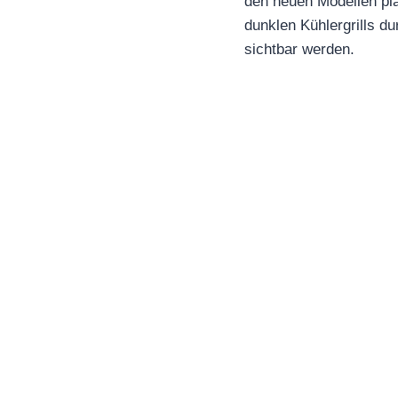
den neuen Modellen pla
dunklen Kühlergrills d
sichtbar werden.