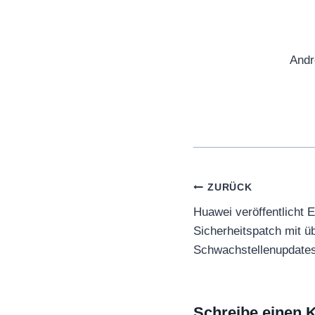
Andr
Beitragsnaviga
ZURÜCK
Huawei veröffentlicht
Sicherheitspatch mit ü
Schwachstellenupdate
Schreibe einen