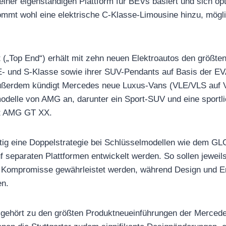
 einer eigenständigen Plattform für BEVs basiert und sich op
ommt wohl eine elektrische C-Klasse-Limousine hinzu, mögl
„Top End“) erhält mit zehn neuen Elektroautos den größten
E- und S-Klasse sowie ihrer SUV-Pendants auf Basis der EV
ußerdem kündigt Mercedes neue Luxus-Vans (VLE/VLS auf 
odelle von AMG an, darunter ein Sport-SUV und eine sportl
pt AMG GT XX.
tig eine Doppelstrategie bei Schlüsselmodellen wie dem GL
f separaten Plattformen entwickelt werden. So sollen jeweil
Kompromisse gewährleistet werden, während Design und E
en.
e gehört zu den größten Produktneueinführungen der Merce