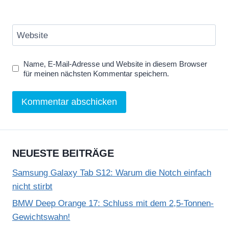
u
b
Website
e
a
Name, E-Mail-Adresse und Website in diesem Browser
n
für meinen nächsten Kommentar speichern.
z
e
i
g
e
NEUESTE BEITRÄGE
n
Samsung Galaxy Tab S12: Warum die Notch einfach
nicht stirbt
BMW Deep Orange 17: Schluss mit dem 2,5-Tonnen-
Gewichtswahn!