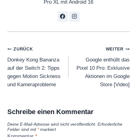
Pro XL mit Android 16
t
h
e
2
0
Beitragsnavigation
2
ZURÜCK
WEITER
5
Donkey Kong Bananza
Google enthüllt das
S
auf der Switch 2: Tipps
Pixel 10 Pro: Exklusive
m
gegen Motion Sickness
Aktionen im Google
a
und Kameraprobleme
Store [Video]
r
t
w
Schreibe einen Kommentar
a
Deine E-Mail-Adresse wird nicht veröffentlicht.
Erforderliche
t
Felder sind mit
*
markiert
c
Kommentar
*