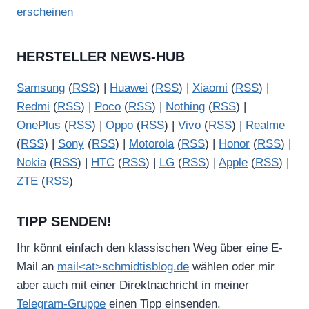
erscheinen
HERSTELLER NEWS-HUB
Samsung
(
RSS
) |
Huawei
(
RSS
) |
Xiaomi
(
RSS
) |
Redmi
(
RSS
) |
Poco
(
RSS
) |
Nothing
(
RSS
) |
OnePlus
(
RSS
) |
Oppo
(
RSS
) |
Vivo
(
RSS
) |
Realme
(
RSS
) |
Sony
(
RSS
) |
Motorola
(
RSS
) |
Honor
(
RSS
) |
Nokia
(
RSS
) |
HTC
(
RSS
) |
LG
(
RSS
) |
Apple
(
RSS
) |
ZTE
(
RSS
)
TIPP SENDEN!
Ihr könnt einfach den klassischen Weg über eine E-
Mail an
mail<at>schmidtisblog.de
wählen oder mir
aber auch mit einer Direktnachricht in meiner
Telegram-Gruppe
einen Tipp einsenden.