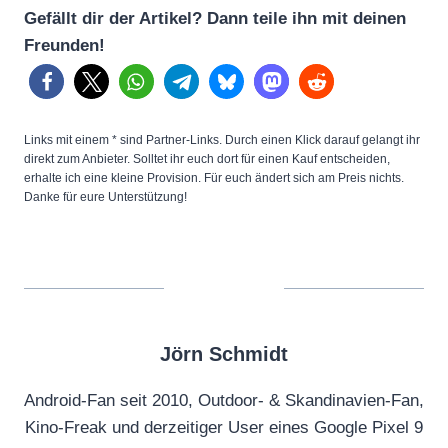
Gefällt dir der Artikel? Dann teile ihn mit deinen
B
Freunden!
a
c
k
!
Links mit einem * sind Partner-Links. Durch einen Klick darauf gelangt ihr
F
direkt zum Anbieter. Solltet ihr euch dort für einen Kauf entscheiden,
erhalte ich eine kleine Provision. Für euch ändert sich am Preis nichts.
i
Danke für eure Unterstützung!
r
s
t
L
o
Jörn Schmidt
o
k
Android-Fan seit 2010, Outdoor- & Skandinavien-Fan,
a
Kino-Freak und derzeitiger User eines Google Pixel 9
t