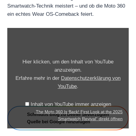
Smartwatch-Technik meistert – und ob die Moto 360
ein echtes Wear OS-Comeback feiert.
„
T
h
e
Hier klicken, um den Inhalt von YouTube
M
anzuzeigen.
o
Erfahre mehr in der
Datenschutzerklärung von
t
YouTube
.
o
3
Inhalt von YouTube immer anzeigen
6
„The Moto 360 Is Back! First Look at the 2025
Schmidtis Blog zu Deiner bevorzugten
0
Smartwatch Revival“ direkt öffnen
Quelle bei Google hinzufügen
I
s