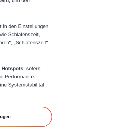
wird, und den
kt in den Einstellungen
wie Schlafenszeit,
ören“, „Schlafenszeit“
 Hotspots
, sofern
he Performance-
ne Systemstabilität
fügen