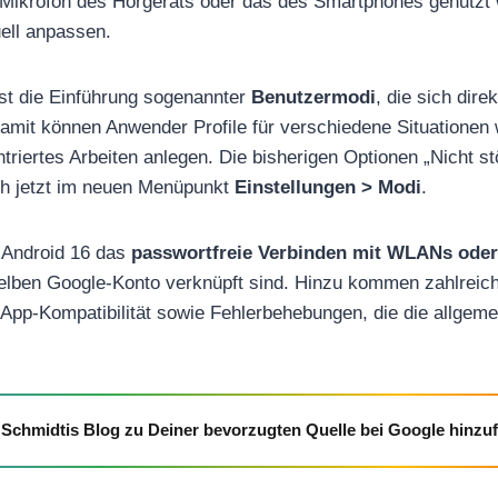
 Mikrofon des Hörgeräts oder das des Smartphones genutzt 
ell anpassen.
 ist die Einführung sogenannter
Benutzermodi
, die sich dire
Damit können Anwender Profile für verschiedene Situationen 
riertes Arbeiten anlegen. Die bisherigen Optionen „Nicht st
ch jetzt im neuen Menüpunkt
Einstellungen > Modi
.
t Android 16 das
passwortfreie Verbinden mit WLANs oder
elben Google-Konto verknüpft sind. Hinzu kommen zahlreic
pp-Kompatibilität sowie Fehlerbehebungen, die die allgemei
Schmidtis Blog zu Deiner bevorzugten Quelle bei Google hinzu