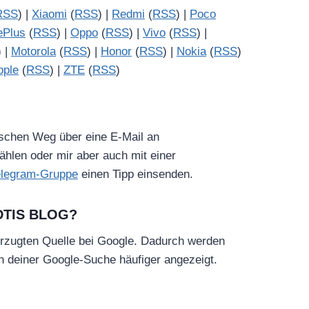
RSS
) |
Xiaomi
(
RSS
) |
Redmi
(
RSS
) |
Poco
ePlus
(
RSS
) |
Oppo
(
RSS
) |
Vivo
(
RSS
) |
) |
Motorola
(
RSS
) |
Honor
(
RSS
) |
Nokia
(
RSS
)
pple
(
RSS
) |
ZTE
(
RSS
)
ischen Weg über eine E-Mail an
hlen oder mir aber auch mit einer
elegram-Gruppe
einen Tipp einsenden.
DTIS BLOG?
rzugten Quelle bei Google. Dadurch werden
in deiner Google-Suche häufiger angezeigt.