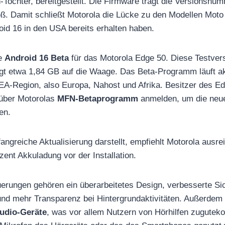
n-Tochter, bereitgestellt. Die Firmware trägt die Versionsn
oß. Damit schließt Motorola die Lücke zu den Modellen Mot
oid 16 in den USA bereits erhalten haben.
ie
Android 16 Beta
für das Motorola Edge 50. Diese Testvers
gt etwa 1,84 GB auf die Waage. Das Beta-Programm läuft aktu
EA-Region, also Europa, Nahost und Afrika. Besitzer des Ed
über Motorolas
MFN-Betaprogramm
anmelden, um die neu
en.
angreiche Aktualisierung darstellt, empfiehlt Motorola ausr
ent Akkuladung vor der Installation.
uerungen gehören ein überarbeitetes Design, verbesserte S
nd mehr Transparenz bei Hintergrundaktivitäten. Außerdem 
udio-Geräte
, was vor allem Nutzern von Hörhilfen zugute