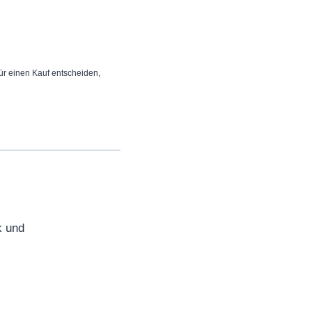
 für einen Kauf entscheiden,
k und