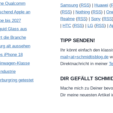
ohne Qualcomm
Samsung
(
RSS
) |
Huawei
(
schend Apple an
(
RSS
) |
Nothing
(
RSS
) |
On
Realme
(
RSS
) |
Sony
(
RSS
pe bis 2027
|
HTC
(
RSS
) |
LG
(
RSS
) |
A
quid Glass aus
rt die Branche
TIPP SENDEN!
urg alt aussehen
Ihr könnt einfach den klass
es iPhone 18
mail<at>schmidtisblog.de
wä
leinwagen-Klasse
Direktnachricht in meiner
T
ndustrie
DIR GEFÄLLT SCHMI
burgring getestet
Mache mich zu Deiner bevo
Dir meine neuesten Artikel 