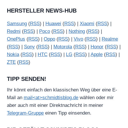
HERSTELLER NEWS-HUB
Samsung
(
RSS
) |
Huawei
(
RSS
) |
Xiaomi
(
RSS
) |
Redmi
(
RSS
) |
Poco
(
RSS
) |
Nothing
(
RSS
) |
OnePlus
(
RSS
) |
Oppo
(
RSS
) |
Vivo
(
RSS
) |
Realme
(
RSS
) |
Sony
(
RSS
) |
Motorola
(
RSS
) |
Honor
(
RSS
) |
Nokia
(
RSS
) |
HTC
(
RSS
) |
LG
(
RSS
) |
Apple
(
RSS
) |
ZTE
(
RSS
)
TIPP SENDEN!
Ihr könnt einfach den klassischen Weg über eine E-
Mail an
mail<at>schmidtisblog.de
wählen oder mir
aber auch mit einer Direktnachricht in meiner
Telegram-Gruppe
einen Tipp einsenden.