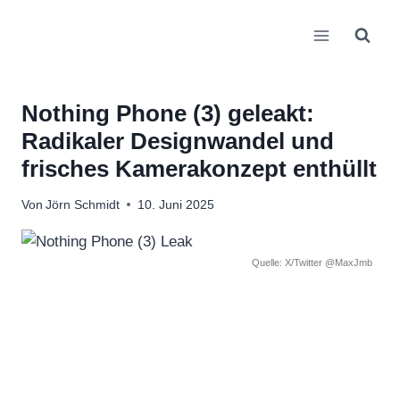
Zum
Inhalt
springen
Nothing Phone (3) geleakt:
Radikaler Designwandel und
frisches Kamerakonzept enthüllt
Von
Jörn Schmidt
10. Juni 2025
Quelle: X/Twitter @MaxJmb