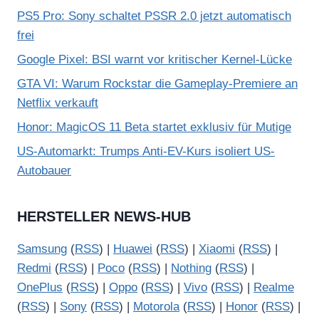
PS5 Pro: Sony schaltet PSSR 2.0 jetzt automatisch
frei
Google Pixel: BSI warnt vor kritischer Kernel-Lücke
GTA VI: Warum Rockstar die Gameplay-Premiere an
Netflix verkauft
Honor: MagicOS 11 Beta startet exklusiv für Mutige
US-Automarkt: Trumps Anti-EV-Kurs isoliert US-
Autobauer
HERSTELLER NEWS-HUB
Samsung
(
RSS
) |
Huawei
(
RSS
) |
Xiaomi
(
RSS
) |
Redmi
(
RSS
) |
Poco
(
RSS
) |
Nothing
(
RSS
) |
OnePlus
(
RSS
) |
Oppo
(
RSS
) |
Vivo
(
RSS
) |
Realme
(
RSS
) |
Sony
(
RSS
) |
Motorola
(
RSS
) |
Honor
(
RSS
) |