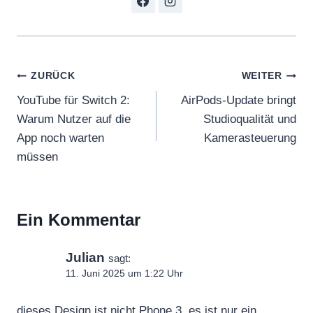
Beitragsnavigation
ZURÜCK
WEITER
YouTube für Switch 2:
AirPods-Update bringt
Warum Nutzer auf die
Studioqualität und
App noch warten
Kamerasteuerung
müssen
Ein Kommentar
Julian
sagt:
11. Juni 2025 um 1:22 Uhr
dieses Design ist nicht Phone 3, es ist nur ein