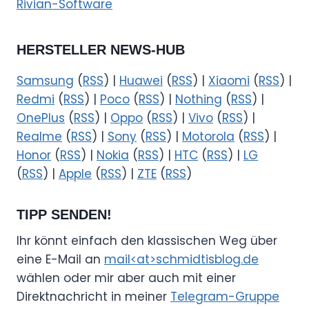
Rivian-Software
HERSTELLER NEWS-HUB
Samsung
(
RSS
) |
Huawei
(
RSS
) |
Xiaomi
(
RSS
) |
Redmi
(
RSS
) |
Poco
(
RSS
) |
Nothing
(
RSS
) |
OnePlus
(
RSS
) |
Oppo
(
RSS
) |
Vivo
(
RSS
) |
Realme
(
RSS
) |
Sony
(
RSS
) |
Motorola
(
RSS
) |
Honor
(
RSS
) |
Nokia
(
RSS
) |
HTC
(
RSS
) |
LG
(
RSS
) |
Apple
(
RSS
) |
ZTE
(
RSS
)
TIPP SENDEN!
Ihr könnt einfach den klassischen Weg über
eine E-Mail an
mail<at>schmidtisblog.de
wählen oder mir aber auch mit einer
Direktnachricht in meiner
Telegram-Gruppe