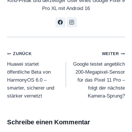
Kino-Freak und derzeitiger User eines Google Pixel 9
Pro XL mit Android 16
Beitragsnavigation
ZURÜCK
WEITER
Huawei startet
Google testet angeblich
öffentliche Beta von
200-Megapixel-Sensor
HarmonyOS 6.0 –
für das Pixel 11 Pro –
smarter, sicherer und
folgt der nächste
stärker vernetzt
Kamera-Sprung?
Schreibe einen Kommentar