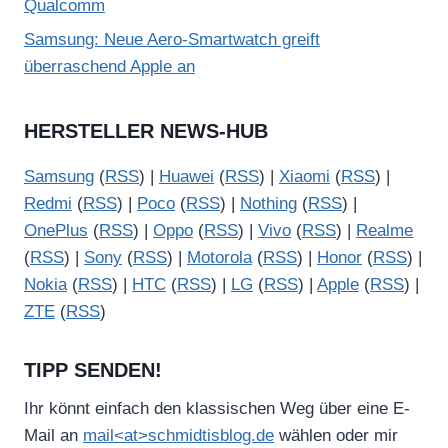
Qualcomm
Samsung: Neue Aero-Smartwatch greift
überraschend Apple an
HERSTELLER NEWS-HUB
Samsung
(
RSS
) |
Huawei
(
RSS
) |
Xiaomi
(
RSS
) |
Redmi
(
RSS
) |
Poco
(
RSS
) |
Nothing
(
RSS
) |
OnePlus
(
RSS
) |
Oppo
(
RSS
) |
Vivo
(
RSS
) |
Realme
(
RSS
) |
Sony
(
RSS
) |
Motorola
(
RSS
) |
Honor
(
RSS
) |
Nokia
(
RSS
) |
HTC
(
RSS
) |
LG
(
RSS
) |
Apple
(
RSS
) |
ZTE
(
RSS
)
TIPP SENDEN!
Ihr könnt einfach den klassischen Weg über eine E-
Mail an
mail<at>schmidtisblog.de
wählen oder mir