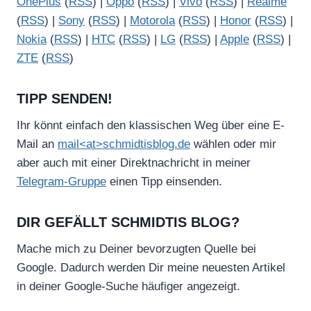
OnePlus
(
RSS
) |
Oppo
(
RSS
) |
Vivo
(
RSS
) |
Realme
(
RSS
) |
Sony
(
RSS
) |
Motorola
(
RSS
) |
Honor
(
RSS
) |
Nokia
(
RSS
) |
HTC
(
RSS
) |
LG
(
RSS
) |
Apple
(
RSS
) |
ZTE
(
RSS
)
TIPP SENDEN!
Ihr könnt einfach den klassischen Weg über eine E-
Mail an
mail<at>schmidtisblog.de
wählen oder mir
aber auch mit einer Direktnachricht in meiner
Telegram-Gruppe
einen Tipp einsenden.
DIR GEFÄLLT SCHMIDTIS BLOG?
Mache mich zu Deiner bevorzugten Quelle bei
Google. Dadurch werden Dir meine neuesten Artikel
in deiner Google-Suche häufiger angezeigt.