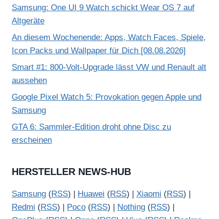
Samsung: One UI 9 Watch schickt Wear OS 7 auf
Altgeräte
An diesem Wochenende: Apps, Watch Faces, Spiele,
Icon Packs und Wallpaper für Dich [08.08.2026]
Smart #1: 800-Volt-Upgrade lässt VW und Renault alt
aussehen
Google Pixel Watch 5: Provokation gegen Apple und
Samsung
GTA 6: Sammler-Edition droht ohne Disc zu
erscheinen
HERSTELLER NEWS-HUB
Samsung
(
RSS
) |
Huawei
(
RSS
) |
Xiaomi
(
RSS
) |
Redmi
(
RSS
) |
Poco
(
RSS
) |
Nothing
(
RSS
) |