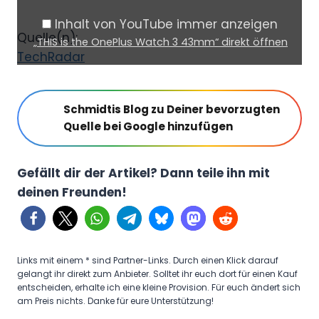
h
Inhalt von YouTube immer anzeigen
e
Quelle(n):
„THIS is the OnePlus Watch 3 43mm“ direkt öffnen
O
TechRadar
n
e
Schmidtis Blog zu Deiner bevorzugten
P
Quelle bei Google hinzufügen
l
u
Gefällt dir der Artikel? Dann teile ihn mit
s
deinen Freunden!
W
a
t
c
Links mit einem * sind Partner-Links. Durch einen Klick darauf
h
gelangt ihr direkt zum Anbieter. Solltet ihr euch dort für einen Kauf
entscheiden, erhalte ich eine kleine Provision. Für euch ändert sich
3
am Preis nichts. Danke für eure Unterstützung!
4