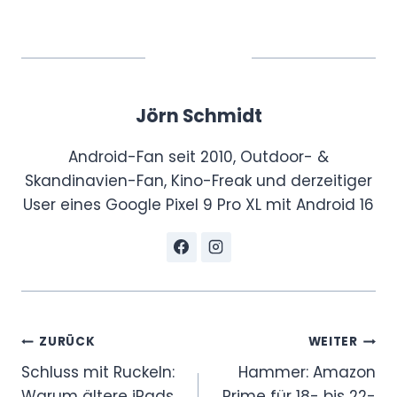
3
m
m
“
Jörn Schmidt
v
o
Android-Fan seit 2010, Outdoor- &
n
Skandinavien-Fan, Kino-Freak und derzeitiger
Y
User eines Google Pixel 9 Pro XL mit Android 16
o
u
T
u
b
e
Beitragsnavigation
ZURÜCK
WEITER
a
Schluss mit Ruckeln:
Hammer: Amazon
n
Warum ältere iPads
Prime für 18- bis 22-