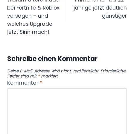
z
bei Fortnite & Roblox
jährige jetzt deutlich
e
versagen – und
günstiger
i
welches Upgrade
g
jetzt Sinn macht
e
n
Schreibe einen Kommentar
Deine E-Mail-Adresse wird nicht veröffentlicht.
Erforderliche
Felder sind mit
*
markiert
Kommentar
*