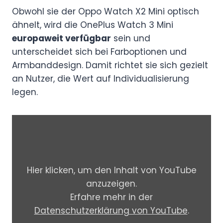
Obwohl sie der Oppo Watch X2 Mini optisch
ähnelt, wird die OnePlus Watch 3 Mini
europaweit verfügbar
sein und
unterscheidet sich bei Farboptionen und
Armbanddesign. Damit richtet sie sich gezielt
an Nutzer, die Wert auf Individualisierung
legen.
„
T
H
I
Hier klicken, um den Inhalt von YouTube
S
anzuzeigen.
i
Erfahre mehr in der
s
Datenschutzerklärung von YouTube
.
t