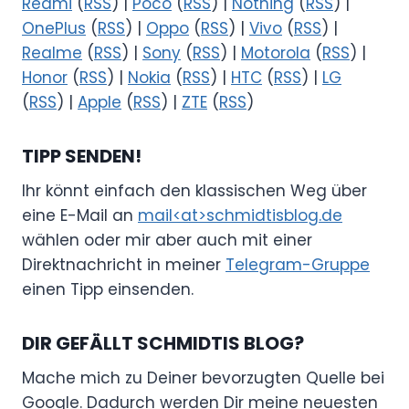
Redmi
(
RSS
) |
Poco
(
RSS
) |
Nothing
(
RSS
) |
OnePlus
(
RSS
) |
Oppo
(
RSS
) |
Vivo
(
RSS
) |
Realme
(
RSS
) |
Sony
(
RSS
) |
Motorola
(
RSS
) |
Honor
(
RSS
) |
Nokia
(
RSS
) |
HTC
(
RSS
) |
LG
(
RSS
) |
Apple
(
RSS
) |
ZTE
(
RSS
)
TIPP SENDEN!
Ihr könnt einfach den klassischen Weg über
eine E-Mail an
mail<at>schmidtisblog.de
wählen oder mir aber auch mit einer
Direktnachricht in meiner
Telegram-Gruppe
einen Tipp einsenden.
DIR GEFÄLLT SCHMIDTIS BLOG?
Mache mich zu Deiner bevorzugten Quelle bei
Google. Dadurch werden Dir meine neuesten