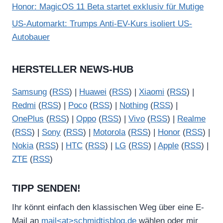
Honor: MagicOS 11 Beta startet exklusiv für Mutige
US-Automarkt: Trumps Anti-EV-Kurs isoliert US-
Autobauer
HERSTELLER NEWS-HUB
Samsung
(
RSS
) |
Huawei
(
RSS
) |
Xiaomi
(
RSS
) |
Redmi
(
RSS
) |
Poco
(
RSS
) |
Nothing
(
RSS
) |
OnePlus
(
RSS
) |
Oppo
(
RSS
) |
Vivo
(
RSS
) |
Realme
(
RSS
) |
Sony
(
RSS
) |
Motorola
(
RSS
) |
Honor
(
RSS
) |
Nokia
(
RSS
) |
HTC
(
RSS
) |
LG
(
RSS
) |
Apple
(
RSS
) |
ZTE
(
RSS
)
TIPP SENDEN!
Ihr könnt einfach den klassischen Weg über eine E-
Mail an
mail<at>schmidtisblog.de
wählen oder mir