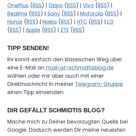
OnePlus
(
RSS
) |
Oppo
(
RSS
) |
Vivo
(
RSS
) |
Realme
(
RSS
) |
Sony
(
RSS
) |
Motorola
(
RSS
) |
Honor
(
RSS
) |
Nokia
(
RSS
) |
HTC
(
RSS
) |
LG
(
RSS
) |
Apple
(
RSS
) |
ZTE
(
RSS
)
TIPP SENDEN!
Ihr könnt einfach den klassischen Weg über
eine E-Mail an
mail<at>schmidtisblog.de
wählen oder mir aber auch mit einer
Direktnachricht in meiner
Telegram-Gruppe
einen Tipp einsenden.
DIR GEFÄLLT SCHMIDTIS BLOG?
Mache mich zu Deiner bevorzugten Quelle bei
Google. Dadurch werden Dir meine neuesten