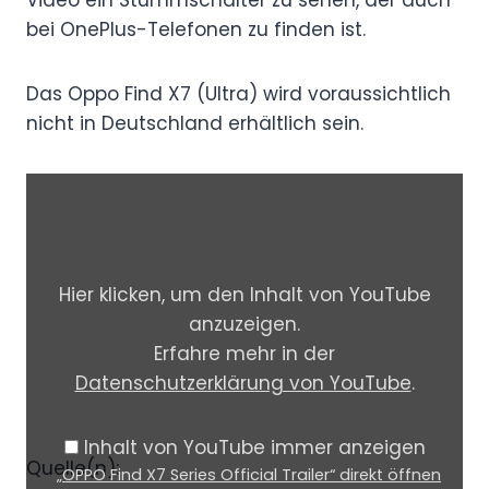
bei OnePlus-Telefonen zu finden ist.
Das Oppo Find X7 (Ultra) wird voraussichtlich
nicht in Deutschland erhältlich sein.
„
O
P
P
Hier klicken, um den Inhalt von YouTube
O
anzuzeigen.
F
Erfahre mehr in der
i
Datenschutzerklärung von YouTube
.
n
d
Inhalt von YouTube immer anzeigen
X
Quelle(n):
„OPPO Find X7 Series Official Trailer“ direkt öffnen