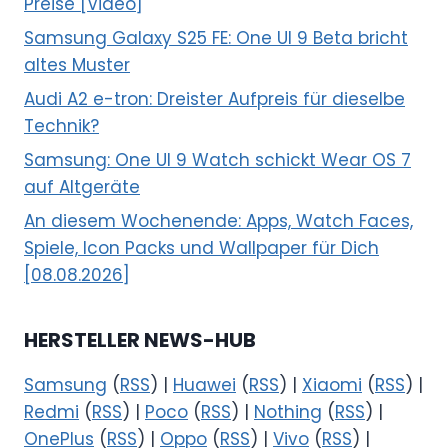
Preise [Video]
Samsung Galaxy S25 FE: One UI 9 Beta bricht
altes Muster
Audi A2 e-tron: Dreister Aufpreis für dieselbe
Technik?
Samsung: One UI 9 Watch schickt Wear OS 7
auf Altgeräte
An diesem Wochenende: Apps, Watch Faces,
Spiele, Icon Packs und Wallpaper für Dich
[08.08.2026]
HERSTELLER NEWS-HUB
Samsung
(
RSS
) |
Huawei
(
RSS
) |
Xiaomi
(
RSS
) |
Redmi
(
RSS
) |
Poco
(
RSS
) |
Nothing
(
RSS
) |
OnePlus
(
RSS
) |
Oppo
(
RSS
) |
Vivo
(
RSS
) |