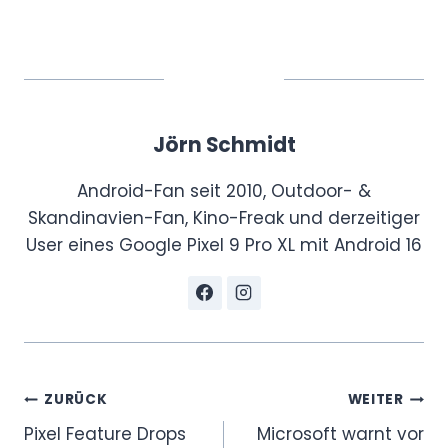
r
a
i
l
e
Jörn Schmidt
r
“
Android-Fan seit 2010, Outdoor- &
v
Skandinavien-Fan, Kino-Freak und derzeitiger
o
User eines Google Pixel 9 Pro XL mit Android 16
n
Y
o
u
T
u
Beitragsnavigation
ZURÜCK
WEITER
b
Pixel Feature Drops
Microsoft warnt vor