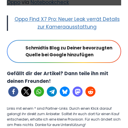
7
Oppo
via
Notebookcheck
S
e
Oppo Find X7 Pro: Neuer Leak verrät Details
r
zur Kameraausstattung
i
e
Schmidtis Blog zu Deiner bevorzugten
s
Quelle bei Google hinzufügen
O
f
f
Gefällt dir der Artikel? Dann teile ihn mit
i
deinen Freunden!
c
i
a
Links mit einem * sind Partner-Links. Durch einen Klick darauf
l
gelangt ihr direkt zum Anbieter. Solltet ihr euch dort für einen Kauf
entscheiden, erhalte ich eine kleine Provision. Für euch ändert sich
T
am Preis nichts. Danke für eure Unterstützung!