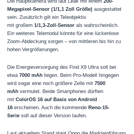
Die Hauptkamera wird laut Leak mit einem
200-
Megapixel-Sensor (1/1,1 Zoll Größe)
ausgestattet
sein. Zusätzlich gilt ein Teleobjektiv
mit großem
1/1,3-Zoll-Sensor
als wahrscheinlich.
Ein weiteres Telemodul könnte für eine lückenlose
Zoom-Abdeckung sorgen – von mittleren bis hin zu
hohen Vergrößerungen.
Die Energieversorgung des Find X9 Ultra soll bei
etwa
7000 mAh
liegen. Beim Pro-Modell hingegen
wird sogar eine noch größere Zelle mit
7500
mAh
vermutet. Beide Smartphones dürften
mit
ColorOS 16 auf Basis von Android
16
erscheinen. Auch die kommende
Reno-15-
Serie
soll auf dieser Version laufen.
Laut aktuellem Stand plant Oppo die Markteinführung