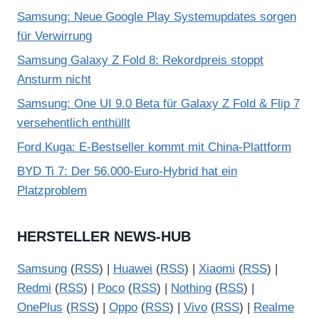
Samsung: Neue Google Play Systemupdates sorgen
für Verwirrung
Samsung Galaxy Z Fold 8: Rekordpreis stoppt
Ansturm nicht
Samsung: One UI 9.0 Beta für Galaxy Z Fold & Flip 7
versehentlich enthüllt
Ford Kuga: E-Bestseller kommt mit China-Plattform
BYD Ti 7: Der 56.000-Euro-Hybrid hat ein
Platzproblem
HERSTELLER NEWS-HUB
Samsung
(
RSS
) |
Huawei
(
RSS
) |
Xiaomi
(
RSS
) |
Redmi
(
RSS
) |
Poco
(
RSS
) |
Nothing
(
RSS
) |
OnePlus
(
RSS
) |
Oppo
(
RSS
) |
Vivo
(
RSS
) |
Realme