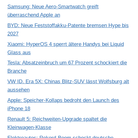
Samsung: Neue Aero-Smartwatch greift
überraschend Apple an
BYD: Neue Feststoffakku-Patente bremsen Hype bis
2027
Xiaomi: HyperOS 4 sperrt ältere Handys bei Liquid
Glass aus
Tesla: Absatzeinbruch um 67 Prozent schockiert die
Branche
VW ID. Era 5X: Chinas Blitz-SUV lässt Wolfsburg alt
aussehen
Apple: Speicher-Kollaps bedroht den Launch des
iPhone 18
Renault 5: Reichweiten-Upgrade spaltet die
Kleinwagen-Klasse
Elektroautos: Rekord-Boom schockt deutsche