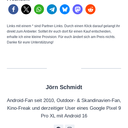
e
r
r
Links mit einem * sind Partner-Links. Durch einen Klick darauf gelangt ihr
e
direkt zum Anbieter. Solltet ihr euch dort für einen Kauf entscheiden,
erhalte ich eine kleine Provision. Für euch ändert sich am Preis nichts.
f
Danke für eure Unterstützung!
r
e
s
h
r
Jörn Schmidt
a
t
Android-Fan seit 2010, Outdoor- & Skandinavien-Fan,
e
Kino-Freak und derzeitiger User eines Google Pixel 9
s
Pro XL mit Android 16
o
n