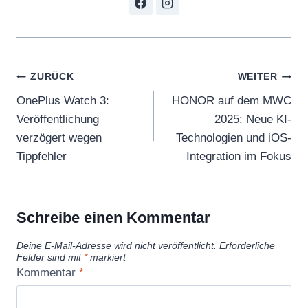
n
o
n
-
Beitragsnavigation
ZURÜCK
WEITER
p
OnePlus Watch 3:
HONOR auf dem MWC
r
Veröffentlichung
2025: Neue KI-
o
verzögert wegen
Technologien und iOS-
P
Tippfehler
Integration im Fokus
i
x
e
Schreibe einen Kommentar
l
Deine E-Mail-Adresse wird nicht veröffentlicht.
Erforderliche
d
Felder sind mit
*
markiert
e
Kommentar
*
m
o