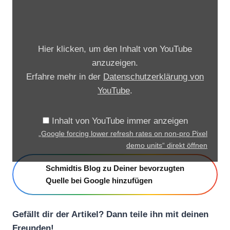
G
o
o
Hier klicken, um den Inhalt von YouTube
g
anzuzeigen.
l
Erfahre mehr in der
Datenschutzerklärung von
e
YouTube
.
f
o
Inhalt von YouTube immer anzeigen
r
„Google forcing lower refresh rates on non-pro Pixel
c
demo units“ direkt öffnen
i
Schmidtis Blog zu Deiner bevorzugten
n
Quelle bei Google hinzufügen
g
l
o
Gefällt dir der Artikel? Dann teile ihn mit deinen
Freunden!
w