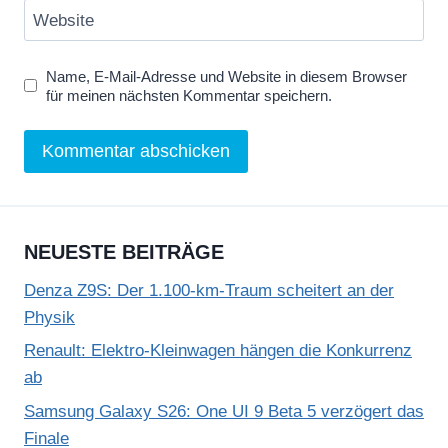
Website
a
n
Name, E-Mail-Adresse und Website in diesem Browser
z
für meinen nächsten Kommentar speichern.
e
i
g
e
n
NEUESTE BEITRÄGE
Denza Z9S: Der 1.100-km-Traum scheitert an der
Physik
Renault: Elektro-Kleinwagen hängen die Konkurrenz
ab
Samsung Galaxy S26: One UI 9 Beta 5 verzögert das
Finale