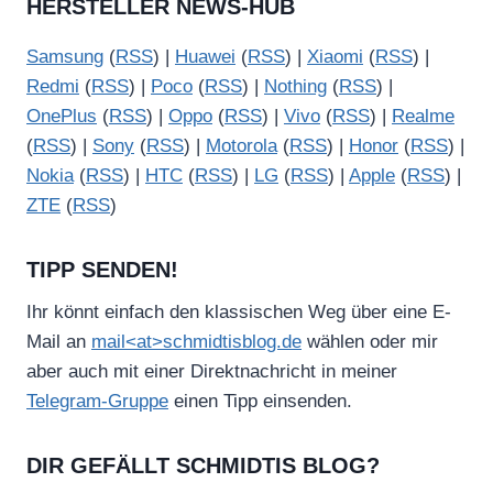
HERSTELLER NEWS-HUB
Samsung
(
RSS
) |
Huawei
(
RSS
) |
Xiaomi
(
RSS
) |
Redmi
(
RSS
) |
Poco
(
RSS
) |
Nothing
(
RSS
) |
OnePlus
(
RSS
) |
Oppo
(
RSS
) |
Vivo
(
RSS
) |
Realme
(
RSS
) |
Sony
(
RSS
) |
Motorola
(
RSS
) |
Honor
(
RSS
) |
Nokia
(
RSS
) |
HTC
(
RSS
) |
LG
(
RSS
) |
Apple
(
RSS
) |
ZTE
(
RSS
)
TIPP SENDEN!
Ihr könnt einfach den klassischen Weg über eine E-
Mail an
mail<at>schmidtisblog.de
wählen oder mir
aber auch mit einer Direktnachricht in meiner
Telegram-Gruppe
einen Tipp einsenden.
DIR GEFÄLLT SCHMIDTIS BLOG?