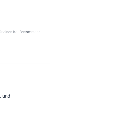
 für einen Kauf entscheiden,
k und