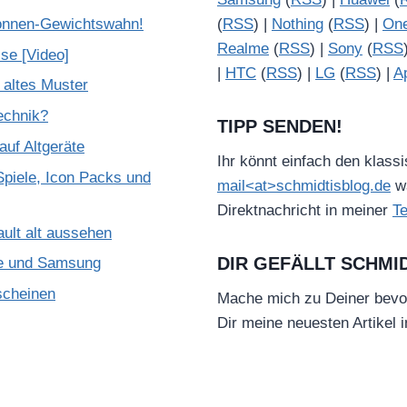
onnen-Gewichtswahn!
(
RSS
) |
Nothing
(
RSS
) |
On
Realme
(
RSS
) |
Sony
(
RSS
se [Video]
|
HTC
(
RSS
) |
LG
(
RSS
) |
A
 altes Muster
Technik?
TIPP SENDEN!
uf Altgeräte
Ihr könnt einfach den klass
piele, Icon Packs und
mail<at>schmidtisblog.de
wä
Direktnachricht in meiner
T
ult alt aussehen
DIR GEFÄLLT SCHMI
le und Samsung
scheinen
Mache mich zu Deiner bevo
Dir meine neuesten Artikel 