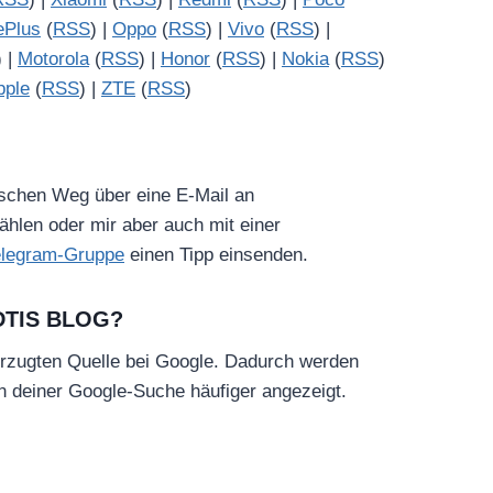
ePlus
(
RSS
) |
Oppo
(
RSS
) |
Vivo
(
RSS
) |
) |
Motorola
(
RSS
) |
Honor
(
RSS
) |
Nokia
(
RSS
)
pple
(
RSS
) |
ZTE
(
RSS
)
ischen Weg über eine E-Mail an
hlen oder mir aber auch mit einer
elegram-Gruppe
einen Tipp einsenden.
DTIS BLOG?
rzugten Quelle bei Google. Dadurch werden
in deiner Google-Suche häufiger angezeigt.