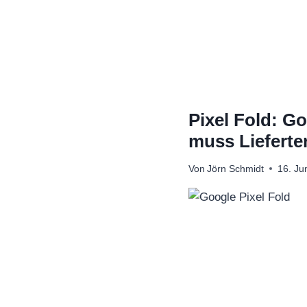
Zum
Inhalt
springen
Pixel Fold: G
muss Lieferte
Von
Jörn Schmidt
16. Ju