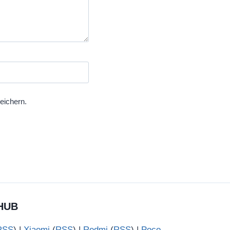
eichern.
HUB
RSS
) |
Xiaomi
(
RSS
) |
Redmi
(
RSS
) |
Poco