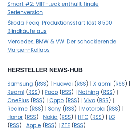
Smart #2: MIIT-Leak enthüllt finale
Serienversion
Škoda Peaq: Produktionsstart löst 8.500
Blindkäufe aus
Mercedes, BMW & VW: Der schockierende
Margen-Kollaps
HERSTELLER NEWS-HUB
Samsung
(
RSS
) |
Huawei
(
RSS
) |
Xiaomi
(
RSS
) |
Redmi
(
RSS
) |
Poco
(
RSS
) |
Nothing
(
RSS
) |
OnePlus
(
RSS
) |
Oppo
(
RSS
) |
Vivo
(
RSS
) |
Realme
(
RSS
) |
Sony
(
RSS
) |
Motorola
(
RSS
) |
Honor
(
RSS
) |
Nokia
(
RSS
) |
HTC
(
RSS
) |
LG
(
RSS
) |
Apple
(
RSS
) |
ZTE
(
RSS
)