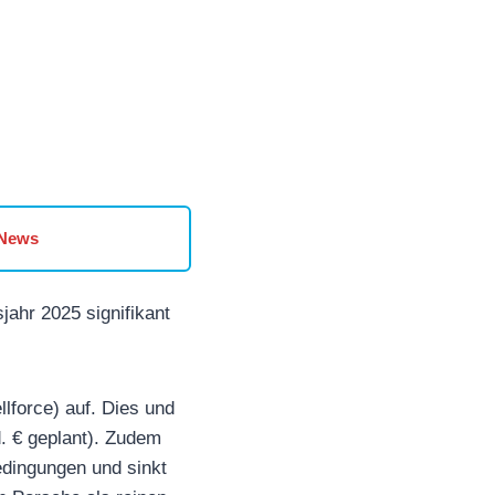
 News
ahr 2025 signifikant
llforce) auf. Dies und
. € geplant). Zudem
edingungen und sinkt