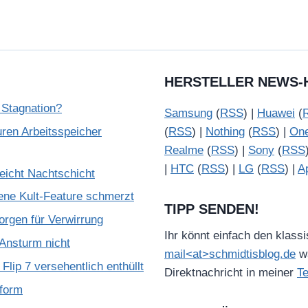
HERSTELLER NEWS-
 Stagnation?
Samsung
(
RSS
) |
Huawei
(
ren Arbeitsspeicher
(
RSS
) |
Nothing
(
RSS
) |
On
Realme
(
RSS
) |
Sony
(
RSS
|
HTC
(
RSS
) |
LG
(
RSS
) |
A
reicht Nachtschicht
ene Kult-Feature schmerzt
TIPP SENDEN!
rgen für Verwirrung
Ihr könnt einfach den klass
Ansturm nicht
mail<at>schmidtisblog.de
wä
lip 7 versehentlich enthüllt
Direktnachricht in meiner
T
tform