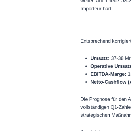
weiter. Auch neue US-St
Importeur hart.
Entsprechend korrigier
Umsatz:
37-38 Mrd
Operative Umsatz
EBITDA-Marge:
1
Netto-Cashflow (
Die Prognose für den A
vollständigen Q1-Zahlen
strategischen Maßnahmen