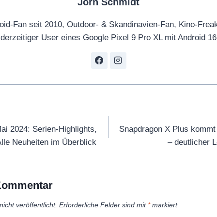
Jörn Schmidt
oid-Fan seit 2010, Outdoor- & Skandinavien-Fan, Kino-Frea
derzeitiger User eines Google Pixel 9 Pro XL mit Android 16
tion
i 2024: Serien-Highlights,
Snapdragon X Plus kommt
le Neuheiten im Überblick
– deutlicher 
 Kommentar
icht veröffentlicht.
Erforderliche Felder sind mit
*
markiert