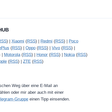
HUB
RSS
) |
Xiaomi
(
RSS
) |
Redmi
(
RSS
) |
Poco
ePlus
(
RSS
) |
Oppo
(
RSS
) |
Vivo
(
RSS
) |
) |
Motorola
(
RSS
) |
Honor
(
RSS
) |
Nokia
(
RSS
)
pple
(
RSS
) |
ZTE
(
RSS
)
ischen Weg über eine E-Mail an
hlen oder mir aber auch mit einer
elegram-Gruppe
einen Tipp einsenden.