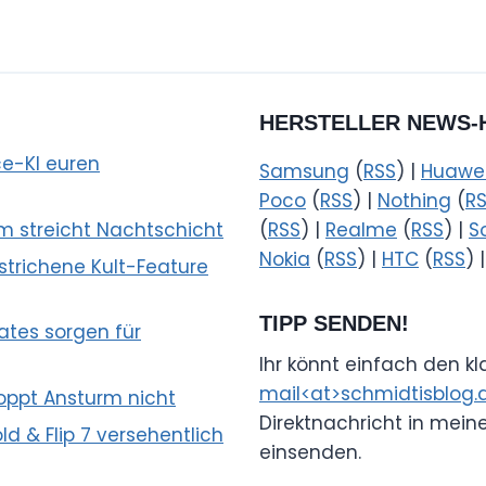
HERSTELLER NEWS-
e-KI euren
Samsung
(
RSS
) |
Huawe
Poco
(
RSS
) |
Nothing
(
R
lm streicht Nachtschicht
(
RSS
) |
Realme
(
RSS
) |
S
Nokia
(
RSS
) |
HTC
(
RSS
) 
trichene Kult-Feature
TIPP SENDEN!
tes sorgen für
Ihr könnt einfach den k
mail<at>schmidtisblog.
oppt Ansturm nicht
Direktnachricht in mein
d & Flip 7 versehentlich
einsenden.