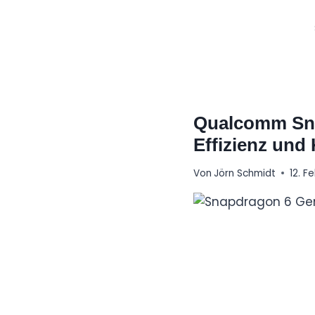
Zum
Inhalt
springen
Qualcomm Sna
Effizienz und
Von
Jörn Schmidt
12. F