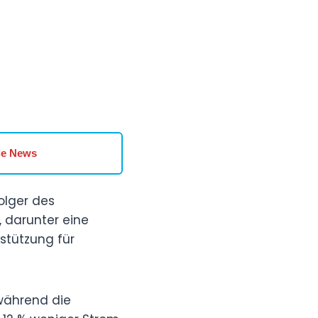
le News
olger des
, darunter eine
rstützung für
 während die