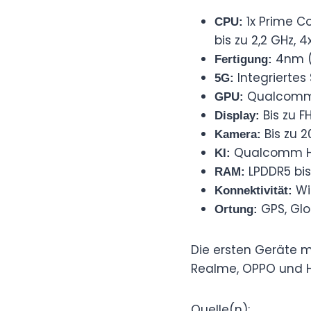
1x Prime Co
CPU:
bis zu 2,2 GHz, 
4nm 
Fertigung:
Integrierte
5G:
Qualcomm
GPU:
Bis zu F
Display:
Bis zu 
Kamera:
Qualcomm H
KI:
LPDDR5 bis
RAM:
Wi-
Konnektivität:
GPS, Glo
Ortung:
Die ersten Geräte
Realme, OPPO und H
Quelle(n):