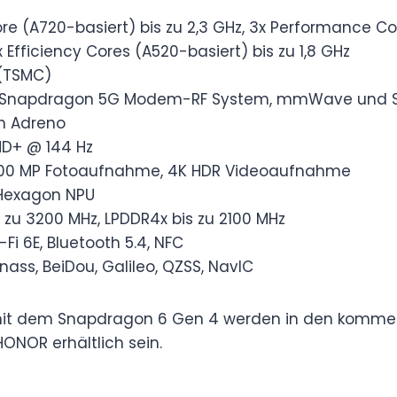
re (A720-basiert) bis zu 2,3 GHz, 3x Performance C
4x Efficiency Cores (A520-basiert) bis zu 1,8 GHz
(TSMC)
s Snapdragon 5G Modem-RF System, mmWave und 
 Adreno
HD+ @ 144 Hz
200 MP Fotoaufnahme, 4K HDR Videoaufnahme
exagon NPU
 zu 3200 MHz, LPDDR4x bis zu 2100 MHz
Fi 6E, Bluetooth 5.4, NFC
nass, BeiDou, Galileo, QZSS, NavIC
 mit dem Snapdragon 6 Gen 4 werden in den komm
ONOR erhältlich sein.