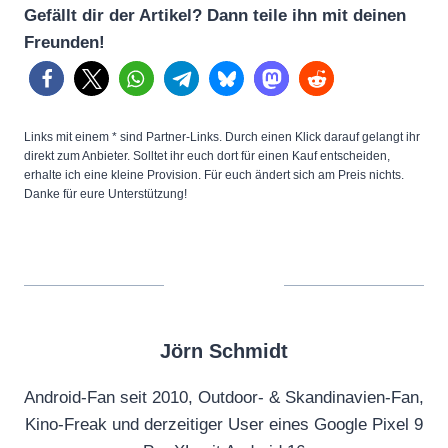
Gefällt dir der Artikel? Dann teile ihn mit deinen
u
Freunden!
r
e
o
f
Links mit einem * sind Partner-Links. Durch einen Klick darauf gelangt ihr
c
direkt zum Anbieter. Solltet ihr euch dort für einen Kauf entscheiden,
erhalte ich eine kleine Provision. Für euch ändert sich am Preis nichts.
r
Danke für eure Unterstützung!
o
s
s
-
p
Jörn Schmidt
l
a
Android-Fan seit 2010, Outdoor- & Skandinavien-Fan,
t
Kino-Freak und derzeitiger User eines Google Pixel 9
f