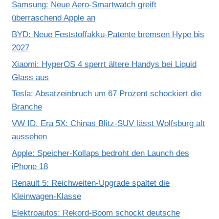
Samsung: Neue Aero-Smartwatch greift
überraschend Apple an
BYD: Neue Feststoffakku-Patente bremsen Hype bis
2027
Xiaomi: HyperOS 4 sperrt ältere Handys bei Liquid
Glass aus
Tesla: Absatzeinbruch um 67 Prozent schockiert die
Branche
VW ID. Era 5X: Chinas Blitz-SUV lässt Wolfsburg alt
aussehen
Apple: Speicher-Kollaps bedroht den Launch des
iPhone 18
Renault 5: Reichweiten-Upgrade spaltet die
Kleinwagen-Klasse
Elektroautos: Rekord-Boom schockt deutsche