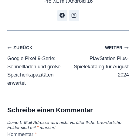
Pro XL mit Android 16
o
r
m
t
e
Beitragsnavigation
x
ZURÜCK
WEITER
t
Google Pixel 9-Serie:
PlayStation Plus-
i
Schnellladen und große
Spielekatalog für August
n
Speicherkapazitäten
2024
g
erwartet
“
v
o
Schreibe einen Kommentar
n
Deine E-Mail-Adresse wird nicht veröffentlicht.
Erforderliche
Y
Felder sind mit
*
markiert
o
Kommentar
*