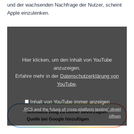
und der wachsenden Nachfrage der Nutzer, scheint
Apple einzulenken.
„
R
C
S
Hier klicken, um den Inhalt von YouTube
a
anzuzeigen.
n
Erfahre mehr in der
Datenschutzerklärung von
d
YouTube
.
t
h
Inhalt von YouTube immer anzeigen
e
„RCS and the future of cross-platform texting“ direkt
Schmidtis Blog zu Deiner bevorzugten
f
öffnen
Quelle bei Google hinzufügen
u
t