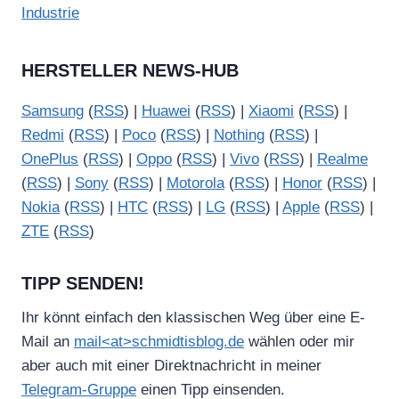
Industrie
HERSTELLER NEWS-HUB
Samsung
(
RSS
) |
Huawei
(
RSS
) |
Xiaomi
(
RSS
) |
Redmi
(
RSS
) |
Poco
(
RSS
) |
Nothing
(
RSS
) |
OnePlus
(
RSS
) |
Oppo
(
RSS
) |
Vivo
(
RSS
) |
Realme
(
RSS
) |
Sony
(
RSS
) |
Motorola
(
RSS
) |
Honor
(
RSS
) |
Nokia
(
RSS
) |
HTC
(
RSS
) |
LG
(
RSS
) |
Apple
(
RSS
) |
ZTE
(
RSS
)
TIPP SENDEN!
Ihr könnt einfach den klassischen Weg über eine E-
Mail an
mail<at>schmidtisblog.de
wählen oder mir
aber auch mit einer Direktnachricht in meiner
Telegram-Gruppe
einen Tipp einsenden.