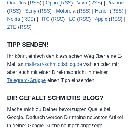
OnePlus
(
RSS
) |
Oppo
(
RSS
) |
Vivo
(
RSS
) |
Realme
(
RSS
) |
Sony
(
RSS
) |
Motorola
(
RSS
) |
Honor
(
RSS
) |
Nokia
(
RSS
) |
HTC
(
RSS
) |
LG
(
RSS
) |
Apple
(
RSS
) |
ZTE
(
RSS
)
TIPP SENDEN!
Ihr könnt einfach den klassischen Weg über eine E-
Mail an
mail<at>schmidtisblog.de
wählen oder mir
aber auch mit einer Direktnachricht in meiner
Telegram-Gruppe
einen Tipp einsenden.
DIR GEFÄLLT SCHMIDTIS BLOG?
Mache mich zu Deiner bevorzugten Quelle bei
Google. Dadurch werden Dir meine neuesten Artikel
in deiner Google-Suche häufiger angezeigt.