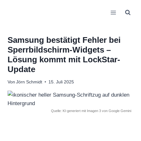
Zum
Inhalt
springen
Samsung bestätigt Fehler bei
Sperrbildschirm-Widgets –
Lösung kommt mit LockStar-
Update
Von
Jörn Schmidt
15. Juli 2025
Quelle: KI-generiert mit Imagen 3 von Google Gemini