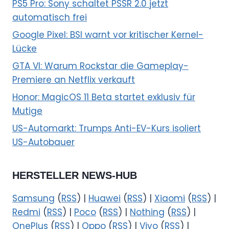
PS5 Pro: Sony schaltet PSSR 2.0 jetzt
automatisch frei
Google Pixel: BSI warnt vor kritischer Kernel-
Lücke
GTA VI: Warum Rockstar die Gameplay-
Premiere an Netflix verkauft
Honor: MagicOS 11 Beta startet exklusiv für
Mutige
US-Automarkt: Trumps Anti-EV-Kurs isoliert
US-Autobauer
HERSTELLER NEWS-HUB
Samsung
(
RSS
) |
Huawei
(
RSS
) |
Xiaomi
(
RSS
) |
Redmi
(
RSS
) |
Poco
(
RSS
) |
Nothing
(
RSS
) |
OnePlus
(
RSS
) |
Oppo
(
RSS
) |
Vivo
(
RSS
) |