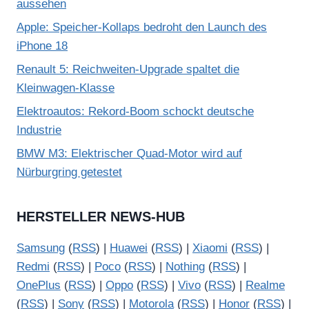
aussehen
Apple: Speicher-Kollaps bedroht den Launch des
iPhone 18
Renault 5: Reichweiten-Upgrade spaltet die
Kleinwagen-Klasse
Elektroautos: Rekord-Boom schockt deutsche
Industrie
BMW M3: Elektrischer Quad-Motor wird auf
Nürburgring getestet
HERSTELLER NEWS-HUB
Samsung
(
RSS
) |
Huawei
(
RSS
) |
Xiaomi
(
RSS
) |
Redmi
(
RSS
) |
Poco
(
RSS
) |
Nothing
(
RSS
) |
OnePlus
(
RSS
) |
Oppo
(
RSS
) |
Vivo
(
RSS
) |
Realme
(
RSS
) |
Sony
(
RSS
) |
Motorola
(
RSS
) |
Honor
(
RSS
) |