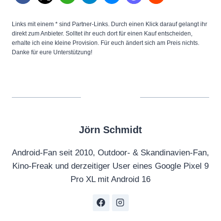
7
5
Links mit einem * sind Partner-Links. Durch einen Klick darauf gelangt ihr
G
direkt zum Anbieter. Solltet ihr euch dort für einen Kauf entscheiden,
erhalte ich eine kleine Provision. Für euch ändert sich am Preis nichts.
T
Danke für eure Unterstützung!
e
a
r
d
o
Jörn Schmidt
w
n
Android-Fan seit 2010, Outdoor- & Skandinavien-Fan,
D
Kino-Freak und derzeitiger User eines Google Pixel 9
i
Pro XL mit Android 16
s
a
s