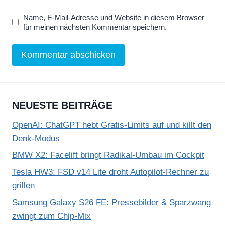
Y
Name, E-Mail-Adresse und Website in diesem Browser
o
für meinen nächsten Kommentar speichern.
u
T
u
b
e
NEUESTE BEITRÄGE
a
n
OpenAI: ChatGPT hebt Gratis-Limits auf und killt den
z
Denk-Modus
e
BMW X2: Facelift bringt Radikal-Umbau im Cockpit
i
Tesla HW3: FSD v14 Lite droht Autopilot-Rechner zu
g
grillen
e
Samsung Galaxy S26 FE: Pressebilder & Sparzwang
n
zwingt zum Chip-Mix