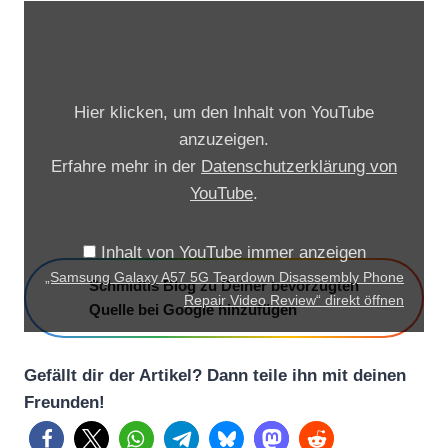
„
S
a
m
Hier klicken, um den Inhalt von YouTube
s
anzuzeigen.
u
Erfahre mehr in der
Datenschutzerklärung von
n
YouTube
.
g
G
Inhalt von YouTube immer anzeigen
a
„Samsung Galaxy A57 5G Teardown Disassembly Phone
Schmidtis Blog zu Deiner bevorzugten
l
Repair Video Review“ direkt öffnen
Quelle bei Google hinzufügen
a
x
Gefällt dir der Artikel? Dann teile ihn mit deinen
y
Freunden!
A
5