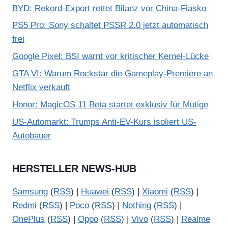
BYD: Rekord-Export rettet Bilanz vor China-Fiasko
PS5 Pro: Sony schaltet PSSR 2.0 jetzt automatisch
frei
Google Pixel: BSI warnt vor kritischer Kernel-Lücke
GTA VI: Warum Rockstar die Gameplay-Premiere an
Netflix verkauft
Honor: MagicOS 11 Beta startet exklusiv für Mutige
US-Automarkt: Trumps Anti-EV-Kurs isoliert US-
Autobauer
HERSTELLER NEWS-HUB
Samsung
(
RSS
) |
Huawei
(
RSS
) |
Xiaomi
(
RSS
) |
Redmi
(
RSS
) |
Poco
(
RSS
) |
Nothing
(
RSS
) |
OnePlus
(
RSS
) |
Oppo
(
RSS
) |
Vivo
(
RSS
) |
Realme