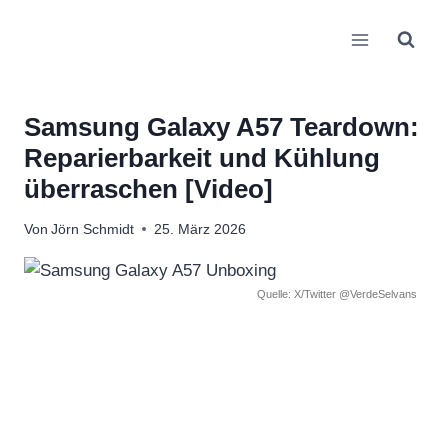
Zum
Inhalt
springen
Samsung Galaxy A57 Teardown:
Reparierbarkeit und Kühlung
überraschen [Video]
Von
Jörn Schmidt
25. März 2026
Quelle: X/Twitter @VerdeSelvans