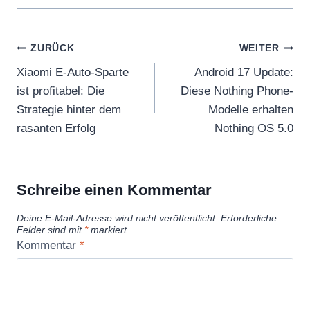
s
e
Beitragsnavigation
m
ZURÜCK
WEITER
b
Xiaomi E-Auto-Sparte
Android 17 Update:
l
ist profitabel: Die
Diese Nothing Phone-
y
Strategie hinter dem
Modelle erhalten
P
rasanten Erfolg
Nothing OS 5.0
h
o
n
Schreibe einen Kommentar
e
Deine E-Mail-Adresse wird nicht veröffentlicht.
Erforderliche
R
Felder sind mit
*
markiert
e
Kommentar
*
p
a
i