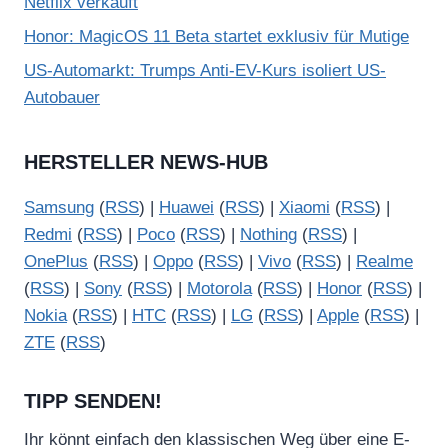
Netflix verkauft
Honor: MagicOS 11 Beta startet exklusiv für Mutige
US-Automarkt: Trumps Anti-EV-Kurs isoliert US-
Autobauer
HERSTELLER NEWS-HUB
Samsung
(
RSS
) |
Huawei
(
RSS
) |
Xiaomi
(
RSS
) |
Redmi
(
RSS
) |
Poco
(
RSS
) |
Nothing
(
RSS
) |
OnePlus
(
RSS
) |
Oppo
(
RSS
) |
Vivo
(
RSS
) |
Realme
(
RSS
) |
Sony
(
RSS
) |
Motorola
(
RSS
) |
Honor
(
RSS
) |
Nokia
(
RSS
) |
HTC
(
RSS
) |
LG
(
RSS
) |
Apple
(
RSS
) |
ZTE
(
RSS
)
TIPP SENDEN!
Ihr könnt einfach den klassischen Weg über eine E-