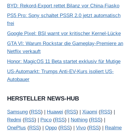
BYD: Rekord-Export rettet Bilanz vor China-Fiasko
PS5 Pro: Sony schaltet PSSR 2.0 jetzt automatisch
frei
Google Pixel: BSI warnt vor kritischer Kernel-Lücke
GTA VI: Warum Rockstar die Gameplay-Premiere an
Netflix verkauft
Honor: MagicOS 11 Beta startet exklusiv für Mutige
US-Automarkt: Trumps Anti-EV-Kurs isoliert US-
Autobauer
HERSTELLER NEWS-HUB
Samsung
(
RSS
) |
Huawei
(
RSS
) |
Xiaomi
(
RSS
) |
Redmi
(
RSS
) |
Poco
(
RSS
) |
Nothing
(
RSS
) |
OnePlus
(
RSS
) |
Oppo
(
RSS
) |
Vivo
(
RSS
) |
Realme