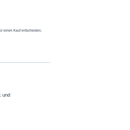
 für einen Kauf entscheiden,
k und