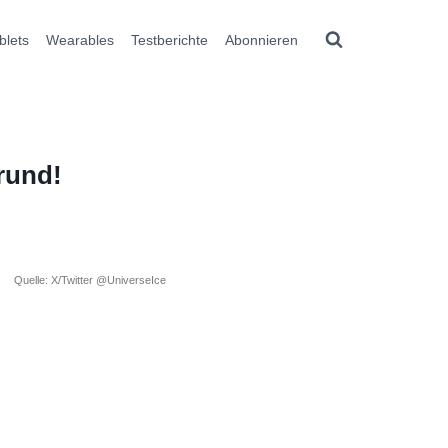
blets
Wearables
Testberichte
Abonnieren
rund!
Quelle: X/Twitter @UniverseIce