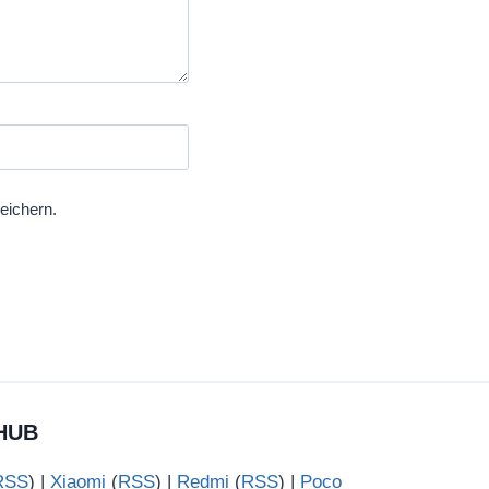
eichern.
HUB
RSS
) |
Xiaomi
(
RSS
) |
Redmi
(
RSS
) |
Poco