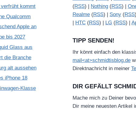
verfrüht kommt
(
RSS
) |
Nothing
(
RSS
) |
On
Realme
(
RSS
) |
Sony
(
RSS
ohne Qualcomm
|
HTC
(
RSS
) |
LG
(
RSS
) |
A
schend Apple an
pe bis 2027
TIPP SENDEN!
quid Glass aus
Ihr könnt einfach den klass
rt die Branche
mail<at>schmidtisblog.de
wä
urg alt aussehen
Direktnachricht in meiner
T
es iPhone 18
DIR GEFÄLLT SCHMI
leinwagen-Klasse
Mache mich zu Deiner bevo
Dir meine neuesten Artikel 