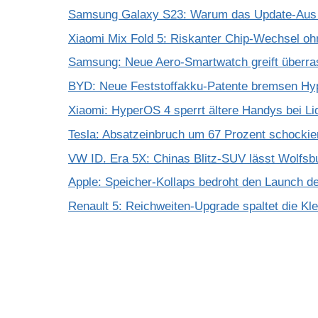
Samsung Galaxy S23: Warum das Update-Aus 
Xiaomi Mix Fold 5: Riskanter Chip-Wechsel 
Samsung: Neue Aero-Smartwatch greift überra
BYD: Neue Feststoffakku-Patente bremsen Hy
Xiaomi: HyperOS 4 sperrt ältere Handys bei Li
Tesla: Absatzeinbruch um 67 Prozent schockie
VW ID. Era 5X: Chinas Blitz-SUV lässt Wolfsb
Apple: Speicher-Kollaps bedroht den Launch d
Renault 5: Reichweiten-Upgrade spaltet die K