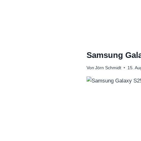
Zum
Inhalt
springen
Samsung Galax
Von
Jörn Schmidt
15. Au