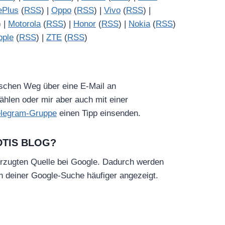
ePlus
(
RSS
) |
Oppo
(
RSS
) |
Vivo
(
RSS
) |
) |
Motorola
(
RSS
) |
Honor
(
RSS
) |
Nokia
(
RSS
)
pple
(
RSS
) |
ZTE
(
RSS
)
ischen Weg über eine E-Mail an
hlen oder mir aber auch mit einer
elegram-Gruppe
einen Tipp einsenden.
DTIS BLOG?
rzugten Quelle bei Google. Dadurch werden
in deiner Google-Suche häufiger angezeigt.