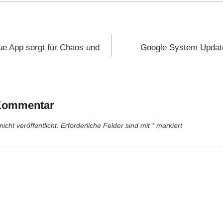
tion
ue App sorgt für Chaos und
Google System Update
 Kommentar
icht veröffentlicht.
Erforderliche Felder sind mit
*
markiert