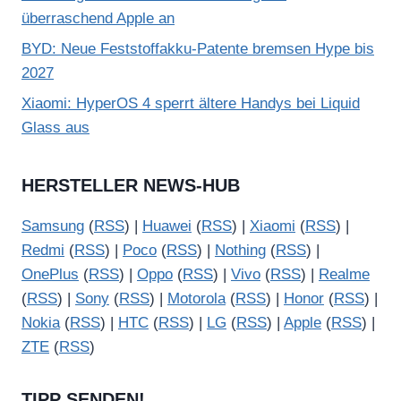
überraschend Apple an
BYD: Neue Feststoffakku-Patente bremsen Hype bis
2027
Xiaomi: HyperOS 4 sperrt ältere Handys bei Liquid
Glass aus
HERSTELLER NEWS-HUB
Samsung
(
RSS
) |
Huawei
(
RSS
) |
Xiaomi
(
RSS
) |
Redmi
(
RSS
) |
Poco
(
RSS
) |
Nothing
(
RSS
) |
OnePlus
(
RSS
) |
Oppo
(
RSS
) |
Vivo
(
RSS
) |
Realme
(
RSS
) |
Sony
(
RSS
) |
Motorola
(
RSS
) |
Honor
(
RSS
) |
Nokia
(
RSS
) |
HTC
(
RSS
) |
LG
(
RSS
) |
Apple
(
RSS
) |
ZTE
(
RSS
)
TIPP SENDEN!