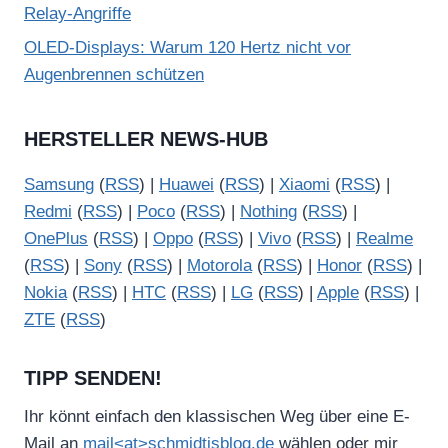
Relay-Angriffe
OLED-Displays: Warum 120 Hertz nicht vor
Augenbrennen schützen
HERSTELLER NEWS-HUB
Samsung
(
RSS
) |
Huawei
(
RSS
) |
Xiaomi
(
RSS
) |
Redmi
(
RSS
) |
Poco
(
RSS
) |
Nothing
(
RSS
) |
OnePlus
(
RSS
) |
Oppo
(
RSS
) |
Vivo
(
RSS
) |
Realme
(
RSS
) |
Sony
(
RSS
) |
Motorola
(
RSS
) |
Honor
(
RSS
) |
Nokia
(
RSS
) |
HTC
(
RSS
) |
LG
(
RSS
) |
Apple
(
RSS
) |
ZTE
(
RSS
)
TIPP SENDEN!
Ihr könnt einfach den klassischen Weg über eine E-
Mail an
mail<at>schmidtisblog.de
wählen oder mir