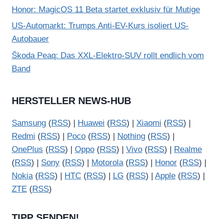
Honor: MagicOS 11 Beta startet exklusiv für Mutige
US-Automarkt: Trumps Anti-EV-Kurs isoliert US-
Autobauer
Škoda Peaq: Das XXL-Elektro-SUV rollt endlich vom
Band
HERSTELLER NEWS-HUB
Samsung
(
RSS
) |
Huawei
(
RSS
) |
Xiaomi
(
RSS
) |
Redmi
(
RSS
) |
Poco
(
RSS
) |
Nothing
(
RSS
) |
OnePlus
(
RSS
) |
Oppo
(
RSS
) |
Vivo
(
RSS
) |
Realme
(
RSS
) |
Sony
(
RSS
) |
Motorola
(
RSS
) |
Honor
(
RSS
) |
Nokia
(
RSS
) |
HTC
(
RSS
) |
LG
(
RSS
) |
Apple
(
RSS
) |
ZTE
(
RSS
)
TIPP SENDEN!