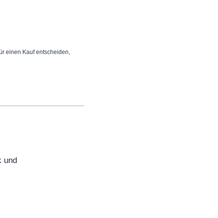
 für einen Kauf entscheiden,
k und