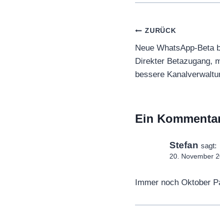
Beitragsnaviga
ZURÜCK
Neue WhatsApp-Beta br
Direkter Betazugang, 
bessere Kanalverwaltu
Ein Kommenta
Stefan
sagt:
20. November 2
Immer noch Oktober Pat