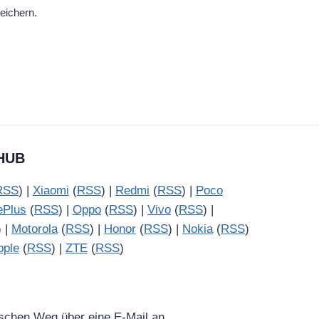
eichern.
HUB
RSS
) |
Xiaomi
(
RSS
) |
Redmi
(
RSS
) |
Poco
ePlus
(
RSS
) |
Oppo
(
RSS
) |
Vivo
(
RSS
) |
) |
Motorola
(
RSS
) |
Honor
(
RSS
) |
Nokia
(
RSS
)
pple
(
RSS
) |
ZTE
(
RSS
)
ischen Weg über eine E-Mail an