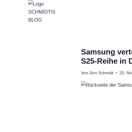
Zum
Inhalt
springen
Samsung verte
S25-Reihe in 
Von
Jörn Schmidt
20. N