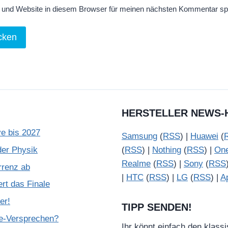
und Website in diesem Browser für meinen nächsten Kommentar sp
HERSTELLER NEWS-
e bis 2027
Samsung
(
RSS
) |
Huawei
(
der Physik
(
RSS
) |
Nothing
(
RSS
) |
On
Realme
(
RSS
) |
Sony
(
RSS
rrenz ab
|
HTC
(
RSS
) |
LG
(
RSS
) |
A
rt das Finale
er!
TIPP SENDEN!
de-Versprechen?
Ihr könnt einfach den klass