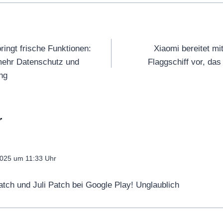
tion
ingt frische Funktionen:
Xiaomi bereitet mi
mehr Datenschutz und
Flaggschiff vor, das
ng
r
025 um 11:33 Uhr
ch und Juli Patch bei Google Play! Unglaublich