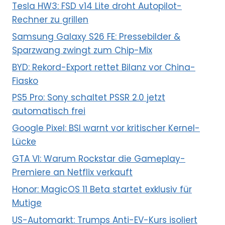
Tesla HW3: FSD v14 Lite droht Autopilot-
Rechner zu grillen
Samsung Galaxy S26 FE: Pressebilder &
Sparzwang zwingt zum Chip-Mix
BYD: Rekord-Export rettet Bilanz vor China-
Fiasko
PS5 Pro: Sony schaltet PSSR 2.0 jetzt
automatisch frei
Google Pixel: BSI warnt vor kritischer Kernel-
Lücke
GTA VI: Warum Rockstar die Gameplay-
Premiere an Netflix verkauft
Honor: MagicOS 11 Beta startet exklusiv für
Mutige
US-Automarkt: Trumps Anti-EV-Kurs isoliert