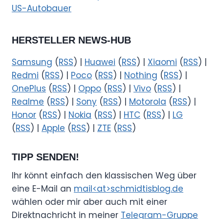
US-Autobauer
HERSTELLER NEWS-HUB
Samsung
(
RSS
) |
Huawei
(
RSS
) |
Xiaomi
(
RSS
) |
Redmi
(
RSS
) |
Poco
(
RSS
) |
Nothing
(
RSS
) |
OnePlus
(
RSS
) |
Oppo
(
RSS
) |
Vivo
(
RSS
) |
Realme
(
RSS
) |
Sony
(
RSS
) |
Motorola
(
RSS
) |
Honor
(
RSS
) |
Nokia
(
RSS
) |
HTC
(
RSS
) |
LG
(
RSS
) |
Apple
(
RSS
) |
ZTE
(
RSS
)
TIPP SENDEN!
Ihr könnt einfach den klassischen Weg über
eine E-Mail an
mail<at>schmidtisblog.de
wählen oder mir aber auch mit einer
Direktnachricht in meiner
Telegram-Gruppe