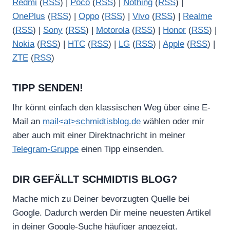
Redmi
(
RSS
) |
Poco
(
RSS
) |
Nothing
(
RSS
) |
OnePlus
(
RSS
) |
Oppo
(
RSS
) |
Vivo
(
RSS
) |
Realme
(
RSS
) |
Sony
(
RSS
) |
Motorola
(
RSS
) |
Honor
(
RSS
) |
Nokia
(
RSS
) |
HTC
(
RSS
) |
LG
(
RSS
) |
Apple
(
RSS
) |
ZTE
(
RSS
)
TIPP SENDEN!
Ihr könnt einfach den klassischen Weg über eine E-
Mail an
mail<at>schmidtisblog.de
wählen oder mir
aber auch mit einer Direktnachricht in meiner
Telegram-Gruppe
einen Tipp einsenden.
DIR GEFÄLLT SCHMIDTIS BLOG?
Mache mich zu Deiner bevorzugten Quelle bei
Google. Dadurch werden Dir meine neuesten Artikel
in deiner Google-Suche häufiger angezeigt.