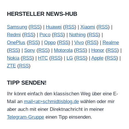
HERSTELLER NEWS-HUB
Samsung
(
RSS
) |
Huawei
(
RSS
) |
Xiaomi
(
RSS
) |
Redmi
(
RSS
) |
Poco
(
RSS
) |
Nothing
(
RSS
) |
OnePlus
(
RSS
) |
Oppo
(
RSS
) |
Vivo
(
RSS
) |
Realme
(
RSS
) |
Sony
(
RSS
) |
Motorola
(
RSS
) |
Honor
(
RSS
) |
Nokia
(
RSS
) |
HTC
(
RSS
) |
LG
(
RSS
) |
Apple
(
RSS
) |
ZTE
(
RSS
)
TIPP SENDEN!
Ihr könnt einfach den klassischen Weg über eine E-
Mail an
mail<at>schmidtisblog.de
wählen oder mir
aber auch mit einer Direktnachricht in meiner
Telegram-Gruppe
einen Tipp einsenden.