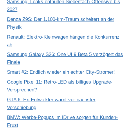
Samsung: Leaks enthüllen Siebenfach-Offensive bis
2027
Denza Z9S: Der 1.100-km-Traum scheitert an der
Physik
Renault: Elektro-Kleinwagen hängen die Konkurrenz
ab
Samsung Galaxy S26: One UI 9 Beta 5 verzögert das
Finale
Smart #2: Endlich wieder ein echter City-Stromer!
Google Pixel 11: Retro-LED als billiges Upgrade-
Versprechen?
GTA 6: Ex-Entwickler warnt vor nächster
Verschiebung
BMW: Werbe-Popups im iDrive sorgen für Kunden-
Frust